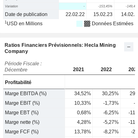
Variation
-
-153,45%
-149,4
Date de publication
22.02.22
15.02.23
14.02.2
1
USD en Millions
Données Estimées
Ratios Financiers Prévisionnels: Hecla Mining
Company
Période Fiscale :
2021
2022
202
Décembre
Profitabilité
Marge EBITDA (%)
34,52%
30,25%
29,
Marge EBIT (%)
10,33%
-1,73%
-
Marge EBT (%)
0,68%
-6,25%
-11
Marge nette (%)
4,28%
-5,27%
-11
Marge FCF (%)
13,78%
-8,27%
-2