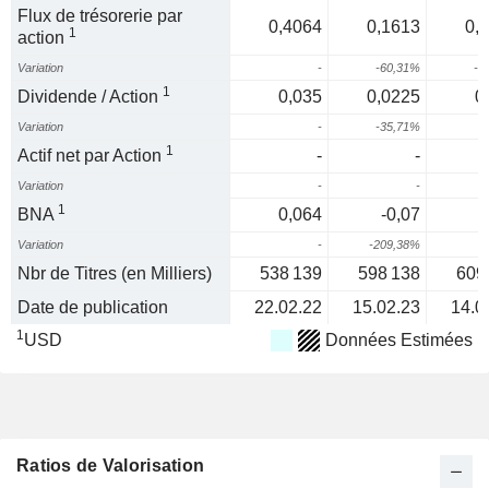
Flux de trésorerie par
0,4064
0,1613
0,
1
action
Variation
-
-60,31%
-2
1
Dividende / Action
0,035
0,0225
0
Variation
-
-35,71%
1
1
Actif net par Action
-
-
Variation
-
-
1
BNA
0,064
-0,07
-
Variation
-
-209,38%
Nbr de Titres (en Milliers)
538 139
598 138
609
Date de publication
22.02.22
15.02.23
14.0
1
USD
Données Estimées
Ratios de Valorisation