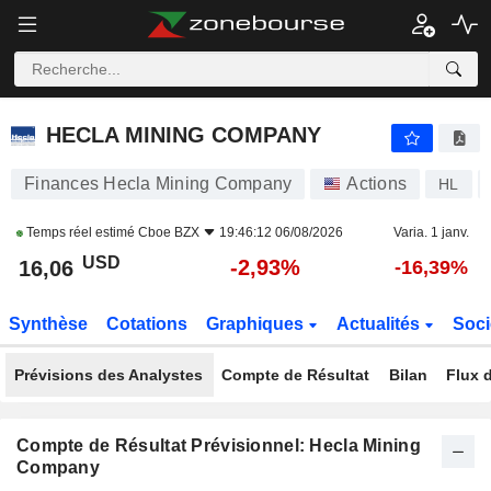
HECLA MINING COMPANY
16,06
$
-2,93%
HECLA MINING COMPANY
Finances Hecla Mining Company
Actions
HL
Temps réel estimé
Cboe BZX
19:46:12 06/08/2026
Varia. 1 janv.
USD
-2,93%
16,06
-16,39%
Synthèse
Cotations
Graphiques
Actualités
Soci
Prévisions des Analystes
Compte de Résultat
Bilan
Flux d
Compte de Résultat Prévisionnel: Hecla Mining
Company