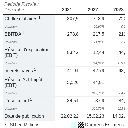
Période Fiscale :
2021
2022
2023
Décembre
1
Chiffre d'affaires
807,5
718,9
720,
Variation
-
-10,97%
0,1
1
EBITDA
278,8
217,5
212,
Variation
-
-21,98%
-2,2
Résultat d'exploitation
83,42
-12,44
-44,6
1
(EBIT)
Variation
-
-114,91%
-259,1
1
Intérêts payés
-41,94
-42,79
-43,3
Résultat Avt. Impôt
5,526
-44,91
-8
1
(EBT)
Variation
-
-912,78%
-84,7
1
Résultat net
34,54
-37,9
-84,7
Variation
-
-209,72%
-123,6
Date de publication
22.02.22
15.02.23
14.02.2
1
USD en Millions
Données Estimées