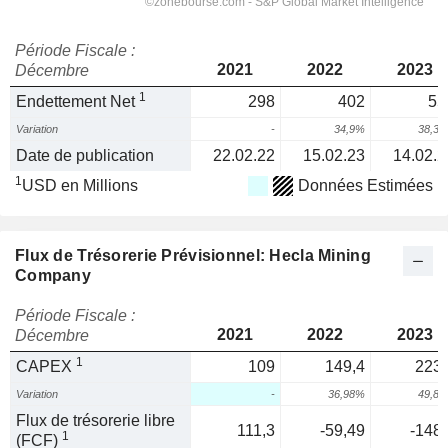
Période Fiscale :
2021
2022
2023
Décembre
1
Endettement Net
298
402
55
Variation
-
34,9%
38,3
Date de publication
22.02.22
15.02.23
14.02.2
1
USD en Millions
Données Estimées
Flux de Trésorerie Prévisionnel: Hecla Mining
Company
Période Fiscale :
2021
2022
2023
Décembre
1
CAPEX
109
149,4
223,
Variation
-
36,98%
49,8
Flux de trésorerie libre
111,3
-59,49
-148,
1
(FCF)