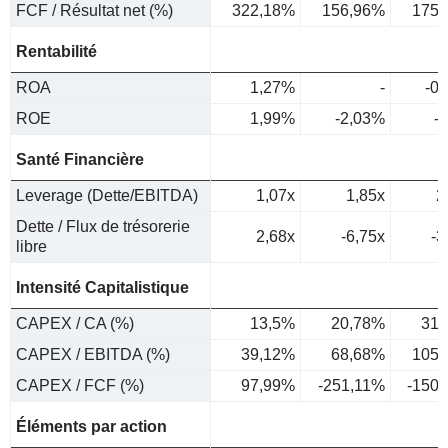
FCF / Résultat net (%)
322,18%
156,96%
175,
Rentabilité
ROA
1,27%
-
-0
ROE
1,99%
-2,03%
-
Santé Financière
Leverage (Dette/EBITDA)
1,07x
1,85x
2
Dette / Flux de trésorerie
2,68x
-6,75x
-3
libre
Intensité Capitalistique
CAPEX / CA (%)
13,5%
20,78%
31,
CAPEX / EBITDA (%)
39,12%
68,68%
105,
CAPEX / FCF (%)
97,99%
-251,11%
-150
Éléments par action