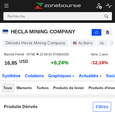
HECLA MINING COMPANY
16,85
$
+6,24%
HECLA MINING COMPANY
Dérivés Hecla Mining Company
Actions
HL
U
Marché Fermé -
NYSE
22:00:02 07/08/2026
Varia. 1 janv.
USD
+6,24%
16,85
-12,19%
Synthèse
Cotations
Graphiques
Actualités
Soci
Tous
Warrants
Turbos
Produits de levier
Produits d'inv
Filtres
Produits Dérivés