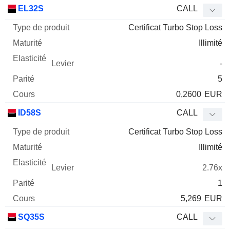
Type
EL32S
CALL
de
Certificat Turbo Stop Loss
Mnemo
Type
produit
Maturité
Elasticité
Levier
Parité
Co
Illimité
-
5
0,2600
EUR
ID58S
CALL
Certificat Turbo Stop Loss
Illimité
2.76x
1
5,269
EUR
SQ35S
CALL