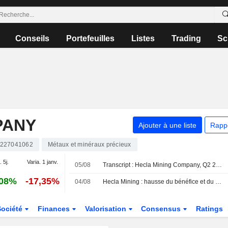
Conseils
Portefeuilles
Listes
Trading
Sc
PANY
Ajouter à une liste
Rapp
227041062
Métaux et minéraux précieux
. 5j.
Varia. 1 janv.
05/08
Transcript : Hecla Mining Company, Q2 2026 Earnings Call, Aug 05, 2026
,08%
-17,35%
04/08
Hecla Mining : hausse du bénéfice et du chiffre d'affaires au deuxième trimestre
Société
Finances
Valorisation
Consensus
Ratings