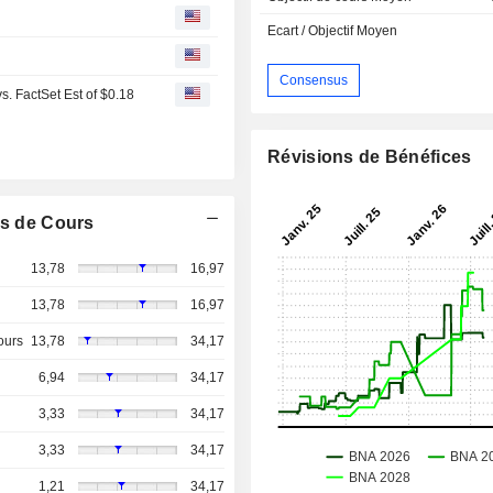
Ecart / Objectif Moyen
Consensus
. FactSet Est of $0.18
Révisions de Bénéfices
s de Cours
13,78
16,97
13,78
16,97
ours
13,78
34,17
6,94
34,17
3,33
34,17
3,33
34,17
1,21
34,17