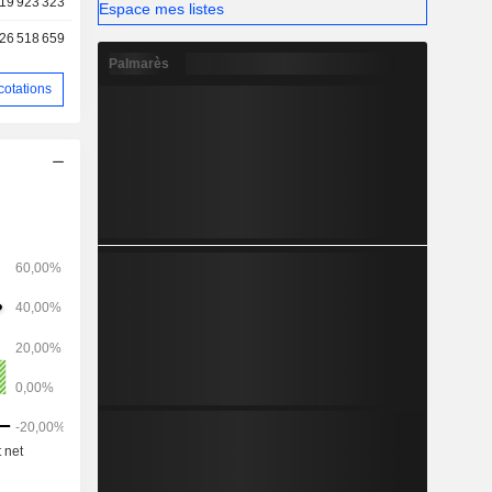
19 923 323
Espace mes listes
26 518 659
Palmarès
cotations