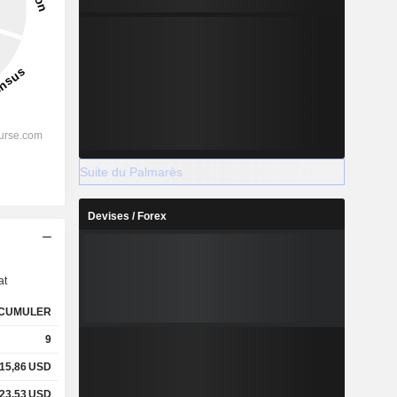
Suite du Palmarès
Devises / Forex
s
at
CUMULER
9
15,86
USD
23,53
USD