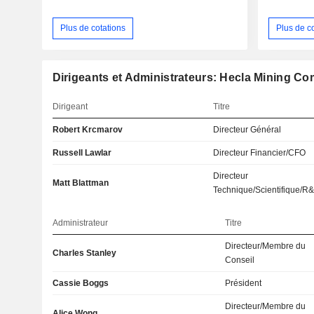
Plus de cotations
Plus de c
Dirigeants et Administrateurs: Hecla Mining C
Dirigeant
Titre
Robert Krcmarov
Directeur Général
Russell Lawlar
Directeur Financier/CFO
Directeur
Matt Blattman
Technique/Scientifique/R
Administrateur
Titre
Directeur/Membre du
Charles Stanley
Conseil
Cassie Boggs
Président
Directeur/Membre du
Alice Wong