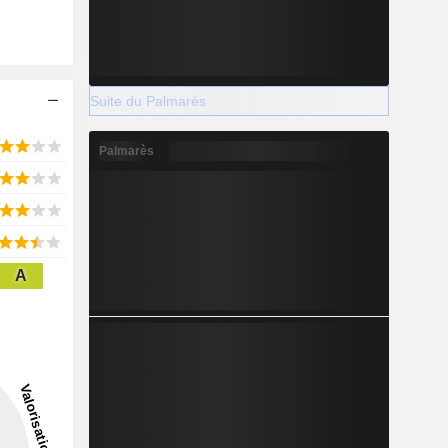
Suite du Palmarès
Palmarès
A