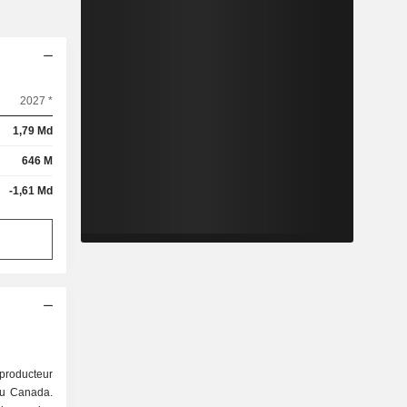
2027 *
1,79 Md
646 M
-1,61 Md
roducteur
au Canada.