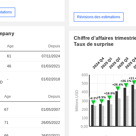
otations
Révisions des estimations
ompany
Chiffre d'affaires trimestrie
Taux de surprise
Age
Depuis
61
07/11/2024
46
01/03/2021
-
01/02/2018
&D
Age
Depuis
67
01/05/2007
71
26/05/2022
66
26/02/2021