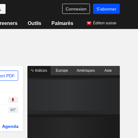
Connexion
S'abonner
reeners
Outils
Palmarès
Édition suisse
Indices
Europe
Amériques
Asie
ort PDF
MT
Agenda
Secteur
Dérivés
Fonds et ETFs