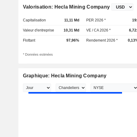
Valorisation: Hecla Mining Company
Capitalisation
11,11 Md
PER 2026 *
19
Valeur d'entreprise
10,31 Md
VE / CA 2026 *
6,72
Flottant
97,96%
Rendement 2026 *
0,13
* Données estimées
Graphique: Hecla Mining Company