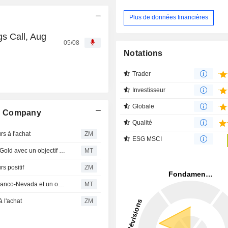
Plus de données financières
s Call, Aug
05/08
Notations
Trader
Investisseur
Globale
ng Company
Qualité
 à l'achat
ZM
ESG MSCI
CIBC maintient sa recommandation Neutre sur Orezone Gold avec un objectif de cours de 3,50 $ CA
MT
 positif
ZM
RBC maintient la recommandation surperformance de Franco-Nevada et un objectif de cours à 250 $US
MT
 l'achat
ZM