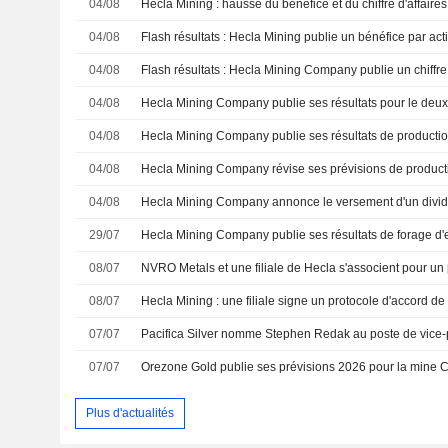
04/08
Hecla Mining : hausse du bénéfice et du chiffre d'affaire
04/08
04/08
04/08
04/08
04/08
04/08
29/07
08/07
08/07
07/07
07/07
Orezone Gold publie ses prévisions 2026 pour la mine 
Plus d'actualités