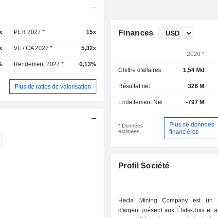
x
PER 2027 *
15x
Finances
x
VE / CA 2027 *
5,32x
2026 *
%
Rendement 2027 *
0,13%
Chiffre d'affaires
1,54 Md
Résultat net
326 M
Plus de ratios de valorisation
Endettement Net
-797 M
Plus de données
* Données
estimées
financières
Profil Société
Hecla Mining Company est un p
d'argent présent aux États-Unis et 