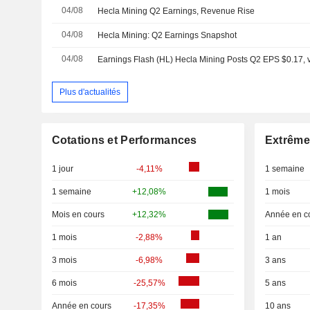
04/08
Hecla Mining Q2 Earnings, Revenue Rise
04/08
Hecla Mining: Q2 Earnings Snapshot
04/08
Earnings Flash (HL) Hecla Mining Posts Q2 EPS $0.17, vs
Plus d'actualités
Cotations et Performances
Extrême
1 jour
-4,11%
1 semaine
1 semaine
+12,08%
1 mois
Mois en cours
+12,32%
Année en c
1 mois
-2,88%
1 an
3 mois
-6,98%
3 ans
6 mois
-25,57%
5 ans
Année en cours
-17,35%
10 ans