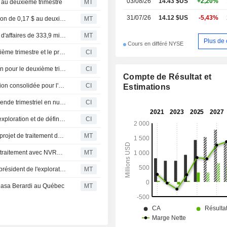
03/08/26
14.43 $US
+2,20%
s au deuxième trimestre
MT
d'environ 238,12 kilomètres carrés.
31/07/26
14.12 $US
-5,43%
Flash résultats : Hecla Mining publie un bénéfice par action de 0,17 $ au deuxième trimestre, contre une estimation FactSet de 0,18 $
MT
Flash résultats : Hecla Mining Company publie un chiffre d'affaires de 333,9 millions de dollars au deuxième trimestre, contre une estimation FactSet de 368,8 millions de dollars
MT
Plus de 
Cours en différé NYSE
Hecla Mining Company publie ses résultats pour le deuxième trimestre et le premier semestre clos le 30 juin 2026
CI
Hecla Mining Company publie ses résultats de production pour le deuxième trimestre et le premier semestre clos le 30 juin 2026
CI
Compte de Résultat et
Hecla Mining Company révise ses prévisions de production consolidée pour l'exercice clos au 31 décembre 2026
CI
Estimations
Hecla Mining Company annonce le versement d'un dividende trimestriel en numéraire, payable vers le 10 septembre 2026
CI
Hecla Mining Company publie ses résultats de forage d'exploration et de définition du deuxième trimestre 2026 à Keno Hill, Midas et Greens Creek
CI
NVRO Metals et une filiale de Hecla s'associent pour un projet de traitement de résidus miniers en Australie
MT
Hecla Mining : une filiale signe un protocole d'accord de traitement avec NVRO Metals
MT
Pacifica Silver nomme Stephen Redak au poste de vice-président de l'exploration
MT
Casa Berardi au Québec
MT