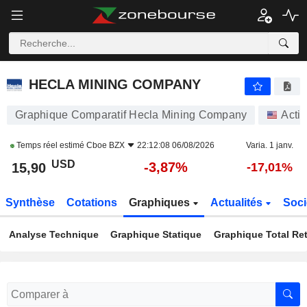
HECLA MINING COMPANY
15,90
$
-3,87%
HECLA MINING COMPANY
Graphique Comparatif Hecla Mining Company
Acti
Temps réel estimé
Cboe BZX
22:12:08 06/08/2026
Varia. 1 janv.
USD
-3,87%
15,90
-17,01%
Synthèse
Cotations
Graphiques
Actualités
Soci
Analyse Technique
Graphique Statique
Graphique Total Re