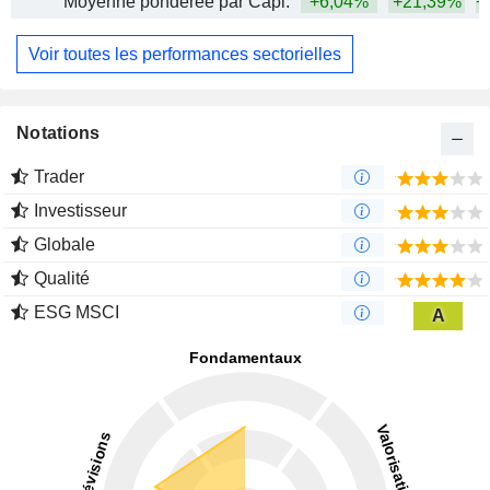
Moyenne pondérée par Capi.
+6,04%
+21,39%
+
Voir toutes les performances sectorielles
Notations
Trader
Investisseur
Globale
Qualité
ESG MSCI
A