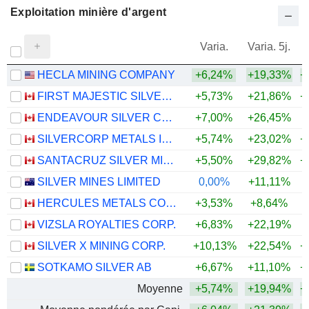
Exploitation minière d'argent
Varia.
Varia. 5j.
HECLA MINING COMPANY
+6,24%
+19,33%
+
FIRST MAJESTIC SILVER CORP.
+5,73%
+21,86%
+
ENDEAVOUR SILVER CORP.
+7,00%
+26,45%
+
SILVERCORP METALS INC.
+5,74%
+23,02%
+
SANTACRUZ SILVER MINING LTD.
+5,50%
+29,82%
+
SILVER MINES LIMITED
0,00%
+11,11%
+
HERCULES METALS CORP.
+3,53%
+8,64%
+
VIZSLA ROYALTIES CORP.
+6,83%
+22,19%
+
SILVER X MINING CORP.
+10,13%
+22,54%
+
SOTKAMO SILVER AB
+6,67%
+11,10%
+
Moyenne
+5,74%
+19,94%
+