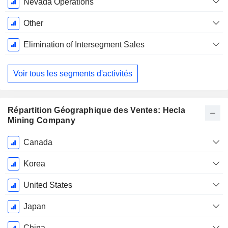
Nevada Operations
Other
Elimination of Intersegment Sales
Voir tous les segments d'activités
Répartition Géographique des Ventes: Hecla
Mining Company
Période
Canada
Fiscale:
Décembre
Korea
United States
Japan
China