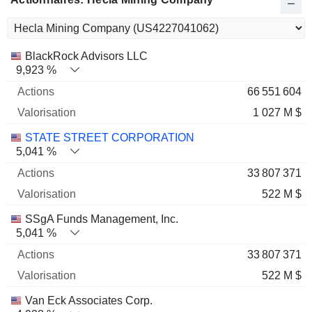
Nom
Actions
%
Valorisation
BlackRock Advisors LLC
9,923 %
66 551 604
1 027 M $
STATE STREET CORPORATION
5,041 %
33 807 371
522 M $
SSgA Funds Management, Inc.
5,041 %
33 807 371
522 M $
Van Eck Associates Corp.