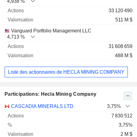
4,938 %
33 120 490
511 M $
Vanguard Portfolio Management LLC
4,713 %
31 608 659
488 M $
Liste des actionnaires de HECLA MINING COMPANY
Participations: Hecla Mining Company
Nom
Actions
%
Valorisation
CASCADIA MINERALS LTD.
3,75%
7 830 512
3,75%
2 M $