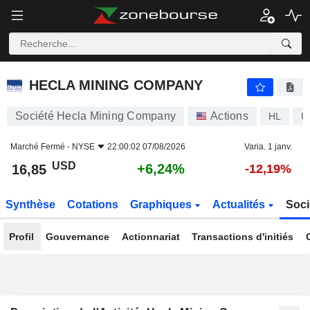
HECLA MINING COMPANY
16,85
$
+6,24%
HECLA MINING COMPANY
Société Hecla Mining Company
Actions
HL
U
Marché Fermé -
NYSE
22:00:02 07/08/2026
Varia. 1 janv.
USD
+6,24%
16,85
-12,19%
Synthèse
Cotations
Graphiques
Actualités
Soci
Profil
Gouvernance
Actionnariat
Transactions d'initiés