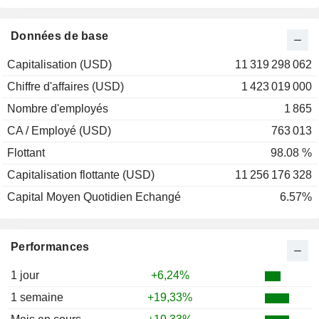
2001
+88,00%
2000
-68,00%
Données de base
1999
-56,90%
Capitalisation (USD)
11 319 298 062
1998
-26,58%
Chiffre d'affaires (USD)
1 423 019 000
1997
-12,22%
Nombre d'employés
1 865
1996
-18,18%
CA / Employé (USD)
763 013
1995
-32,10%
Flottant
98.08 %
1994
-12,90%
Capitalisation flottante (USD)
11 256 176 328
1993
+50,00%
Capital Moyen Quotidien Echangé
6.57%
1992
-29,55%
1991
+29,41%
Performances
1990
-39,29%
1989
+10,89%
1 jour
+6,24%
1988
-8,18%
1 semaine
+19,33%
1987
+26,44%