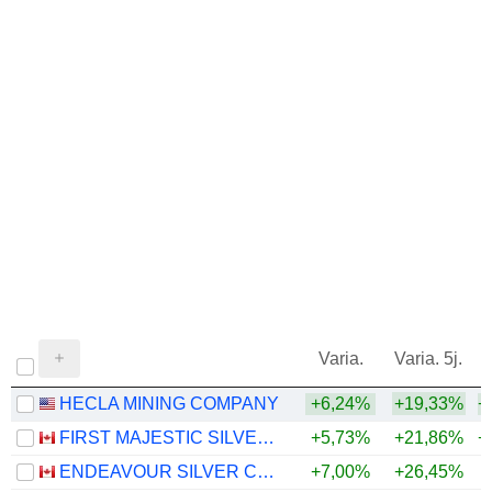
1972
+6,98%
1971
-29,52%
1970
-23,28%
1969
-22,92%
1968
-35,13%
Varia.
Varia. 5j.
HECLA MINING COMPANY
+6,24%
+19,33%
+
FIRST MAJESTIC SILVER CORP.
+5,73%
+21,86%
+
ENDEAVOUR SILVER CORP.
+7,00%
+26,45%
+