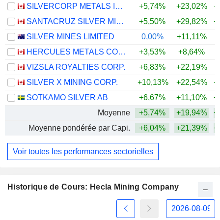
SILVERCORP METALS INC.
+5,74%
+23,02%
+
SANTACRUZ SILVER MINING LTD.
+5,50%
+29,82%
+
SILVER MINES LIMITED
0,00%
+11,11%
+
HERCULES METALS CORP.
+3,53%
+8,64%
+
VIZSLA ROYALTIES CORP.
+6,83%
+22,19%
+
SILVER X MINING CORP.
+10,13%
+22,54%
+
SOTKAMO SILVER AB
+6,67%
+11,10%
+
Moyenne
+5,74%
+19,94%
+
Moyenne pondérée par Capi.
+6,04%
+21,39%
+
Voir toutes les performances sectorielles
Historique de Cours: Hecla Mining Company