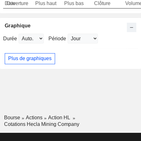
Date
Ouverture
Plus haut
Plus bas
Clôture
Volum
Graphique
Durée
Période
Plus de graphiques
Bourse
Actions
Action HL
Cotations Hecla Mining Company