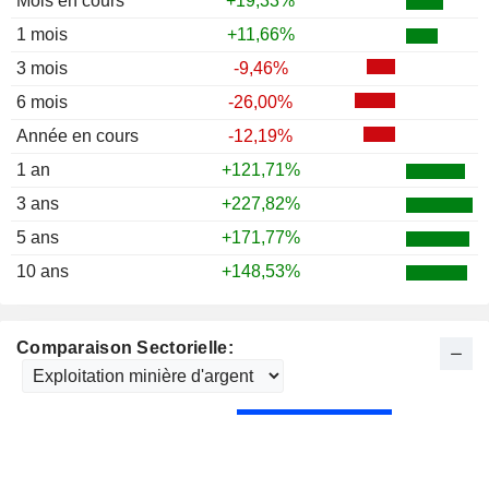
Mois en cours
+19,33%
1986
-20,91%
1 mois
+11,66%
1985
+0,92%
3 mois
-9,46%
1984
-27,33%
6 mois
-26,00%
1983
+2,04%
Année en cours
-12,19%
1982
+63,33%
1 an
+121,71%
1981
-50,73%
3 ans
+227,82%
1980
-25,54%
5 ans
+171,77%
1979
+797,56%
10 ans
+148,53%
1978
-30,51%
1977
-32,38%
Comparaison Sectorielle:
1976
-19,66%
1975
+3,84%
1974
-28,79%
1973
+25,72%