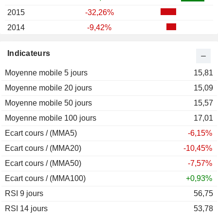
2015
-32,26%
2014
-9,42%
2013
-47,17%
Indicateurs
2012
+11,47%
Moyenne mobile 5 jours
2011
-53,55%
15,81
Moyenne mobile 20 jours
2010
+82,20%
15,09
Moyenne mobile 50 jours
2009
+120,71%
15,57
Moyenne mobile 100 jours
2008
-70,05%
17,01
Ecart cours / (MMA5)
2007
+22,06%
-6,15%
Ecart cours / (MMA20)
2006
+88,67%
-10,45%
Ecart cours / (MMA50)
2005
-30,36%
-7,57%
Ecart cours / (MMA100)
2004
-29,67%
+0,93%
RSI 9 jours
2003
+63,83%
56,75
RSI 14 jours
2002
+438,30%
53,78