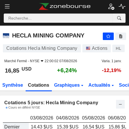
HECLA MINING COMPANY
16,85
$
HECLA MINING COMPANY
Cotations Hecla Mining Company
Actions
HL
Marché Fermé -
NYSE
22:00:02 07/08/2026
Varia. 1 janv.
USD
+6,24%
16,85
-12,19%
Synthèse
Cotations
Graphiques
Actualités
Soci
Cotations 5 jours: Hecla Mining Company
Cours en différé NYSE
03/08/2026
04/08/2026
05/08/2026
06/08/202
Dernier
14.43 $US
15.39 $US
16.54 $US
15.86 $U