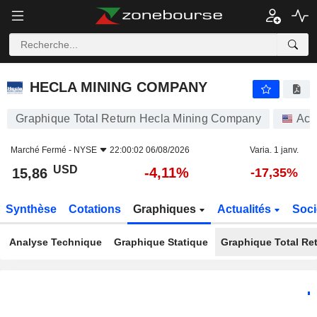
HECLA MINING COMPANY
15,86
$
-4,11%
HECLA MINING COMPANY
Graphique Total Return Hecla Mining Company
Act
Marché Fermé -
NYSE
22:00:02 06/08/2026
Varia. 1 janv.
USD
-4,11%
15,86
-17,35%
Synthèse
Cotations
Graphiques
Actualités
Soci
Analyse Technique
Graphique Statique
Graphique Total Re