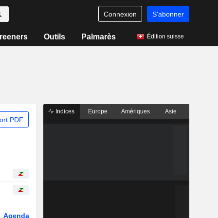
Connexion
S'abonner
reeners
Outils
Palmarès
Édition suisse
Indices
Europe
Amériques
Asie
ort PDF
Agenda
Secteur
Dérivés
Fonds et ETFs