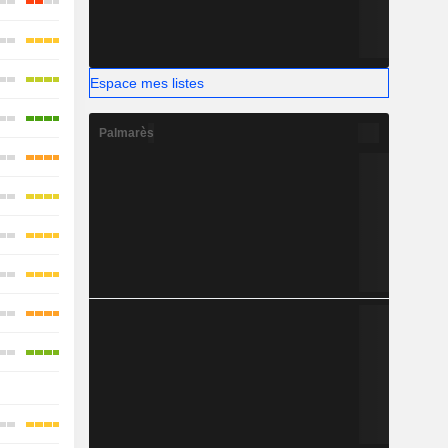
Espace mes listes
Palmarès
-
-