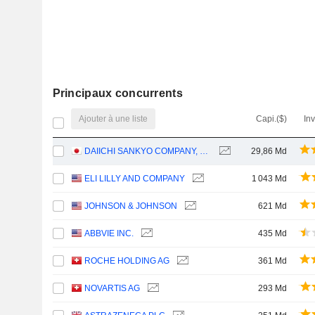
Principaux concurrents
Ajouter à une liste
Capi.($)
In
DAIICHI SANKYO COMPANY, LIMITED
29,86 Md
ELI LILLY AND COMPANY
1 043 Md
JOHNSON & JOHNSON
621 Md
ABBVIE INC.
435 Md
ROCHE HOLDING AG
361 Md
NOVARTIS AG
293 Md