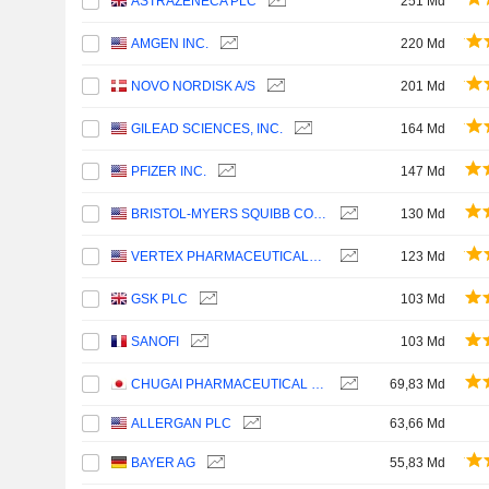
ASTRAZENECA PLC
251 Md
AMGEN INC.
220 Md
NOVO NORDISK A/S
201 Md
GILEAD SCIENCES, INC.
164 Md
PFIZER INC.
147 Md
BRISTOL-MYERS SQUIBB COMPANY
130 Md
VERTEX PHARMACEUTICALS INCORPORATED
123 Md
GSK PLC
103 Md
SANOFI
103 Md
CHUGAI PHARMACEUTICAL CO., LTD.
69,83 Md
ALLERGAN PLC
63,66 Md
BAYER AG
55,83 Md