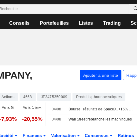
Conseils
Portefeuilles
Listes
Trading
Sc
MPANY,
Ajouter à une liste
Rapp
Actions
4568
JP3475350009
Produits pharmaceutiques
Varia. 5j.
Varia. 1 janv.
04/08
Bourse : résultats de SpaceX, +15% pour Palantir, 30 à 40 MdsUSD pour Shein
-7,93%
-20,55%
04/08
Wall Street rebranche les magnifiques
Société
Finances
Valorisation
Consensus
Ratings