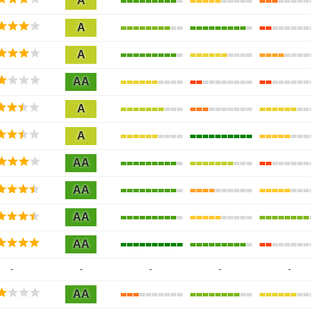
A
A
A
AA
A
A
AA
AA
AA
AA
-
-
-
-
-
AA