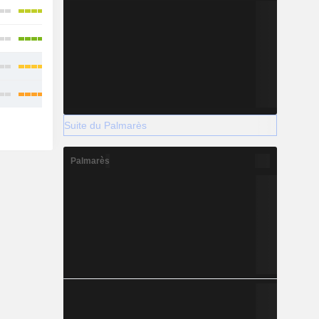
Suite du Palmarès
Palmarès