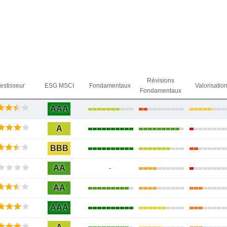
Révisions
vestisseur
ESG MSCI
Fondamentaux
Valorisatio
Fondamentaux
AAA
A
BBB
AA
-
AA
AAA