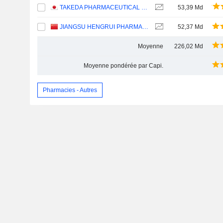
TAKEDA PHARMACEUTICAL COMPANY LIMITED
53,39 Md
JIANGSU HENGRUI PHARMACEUTICALS CO.,LTD
52,37 Md
Moyenne
226,02 Md
Moyenne pondérée par Capi.
Pharmacies - Autres