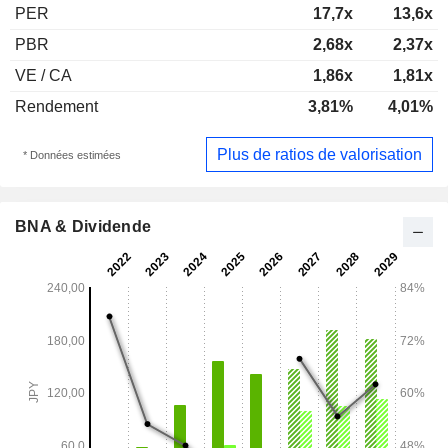
PER
17,7x
13,6x
PBR
2,68x
2,37x
VE / CA
1,86x
1,81x
Rendement
3,81%
4,01%
Plus de ratios de valorisation
* Données estimées
BNA & Dividende