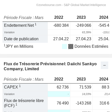
2022
2023
2024
Période Fiscale : Mars
1
Endettement Net
-680 384
-249 066
-545 46
Variation
-
63,39%
-119,0
Date de publication
27.04.22
27.04.23
25.04.2
1
JPY en Millions
Données Estimées
Flux de Trésorerie Prévisionnel: Daiichi Sankyo
Company, Limited
2022
2023
2024
Période Fiscale : Mars
1
CAPEX
62 736
71 539
88 32
Variation
-
14,03%
23,4
Flux de trésorerie libre
76 490
-143 268
316 62
1
(FCF)