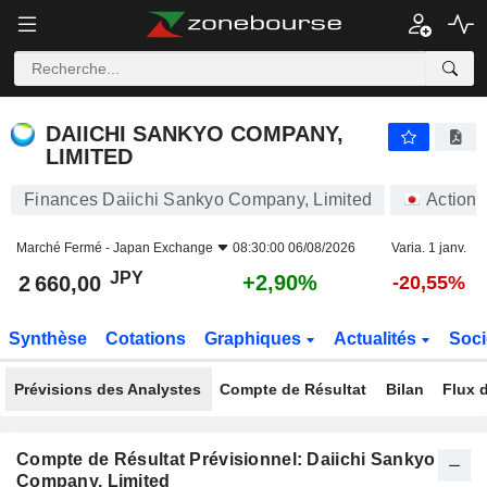
DAIICHI SANKYO COMPANY, LIMITED
2 660,00
¥
+2,90%
DAIICHI SANKYO COMPANY,
LIMITED
Finances Daiichi Sankyo Company, Limited
Actions
Marché Fermé -
Japan Exchange
08:30:00 06/08/2026
Varia. 1 janv.
JPY
+2,90%
2 660,00
-20,55%
Synthèse
Cotations
Graphiques
Actualités
Soci
Prévisions des Analystes
Compte de Résultat
Bilan
Flux d
Compte de Résultat Prévisionnel: Daiichi Sankyo
Company, Limited