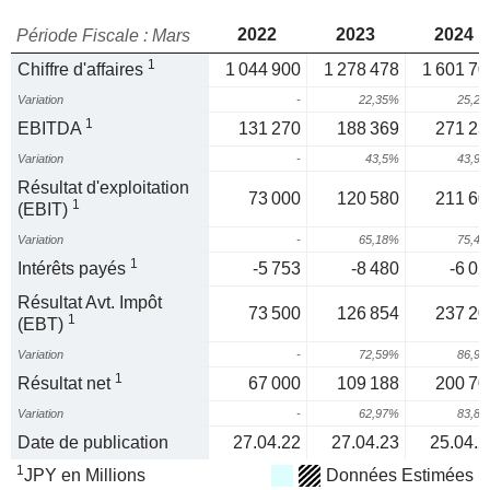
2022
2023
2024
Période Fiscale : Mars
1
Chiffre d'affaires
1 044 900
1 278 478
1 601 70
Variation
-
22,35%
25,2
1
EBITDA
131 270
188 369
271 23
Variation
-
43,5%
43,9
Résultat d'exploitation
73 000
120 580
211 60
1
(EBIT)
Variation
-
65,18%
75,4
1
Intérêts payés
-5 753
-8 480
-6 02
Résultat Avt. Impôt
73 500
126 854
237 20
1
(EBT)
Variation
-
72,59%
86,9
1
Résultat net
67 000
109 188
200 70
Variation
-
62,97%
83,8
Date de publication
27.04.22
27.04.23
25.04.2
1
JPY en Millions
Données Estimées