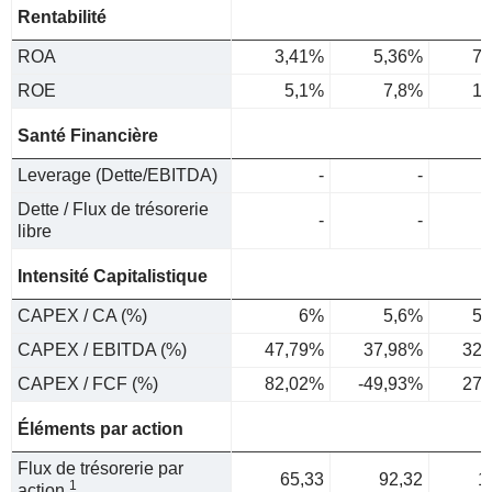
Rentabilité
ROA
3,41%
5,36%
7,
ROE
5,1%
7,8%
12
Santé Financière
Leverage (Dette/EBITDA)
-
-
Dette / Flux de trésorerie
-
-
libre
Intensité Capitalistique
CAPEX / CA (%)
6%
5,6%
5,
CAPEX / EBITDA (%)
47,79%
37,98%
32,
CAPEX / FCF (%)
82,02%
-49,93%
27,
Éléments par action
Flux de trésorerie par
65,33
92,32
1
1
action