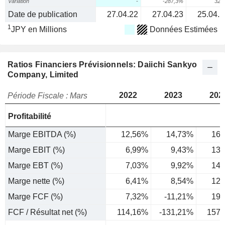
Variation
-
-287,3%
321
Date de publication
27.04.22
27.04.23
25.04.2
1
JPY en Millions
Données Estimées
Ratios Financiers Prévisionnels: Daiichi Sankyo
Company, Limited
2022
2023
202
Période Fiscale : Mars
Profitabilité
Marge EBITDA (%)
12,56%
14,73%
16,
Marge EBIT (%)
6,99%
9,43%
13,
Marge EBT (%)
7,03%
9,92%
14,
Marge nette (%)
6,41%
8,54%
12,
Marge FCF (%)
7,32%
-11,21%
19,
FCF / Résultat net (%)
114,16%
-131,21%
157,