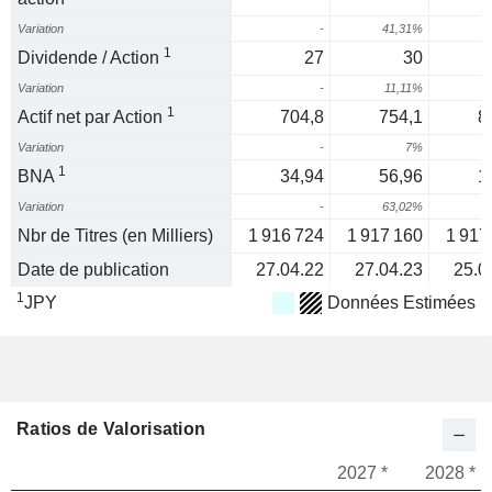
Variation
-
41,31%
1
Dividende / Action
27
30
Variation
-
11,11%
6
1
Actif net par Action
704,8
754,1
8
Variation
-
7%
1
1
BNA
34,94
56,96
1
Variation
-
63,02%
Nbr de Titres (en Milliers)
1 916 724
1 917 160
1 917
Date de publication
27.04.22
27.04.23
25.0
1
JPY
Données Estimées
Ratios de Valorisation
2027 *
2028 *