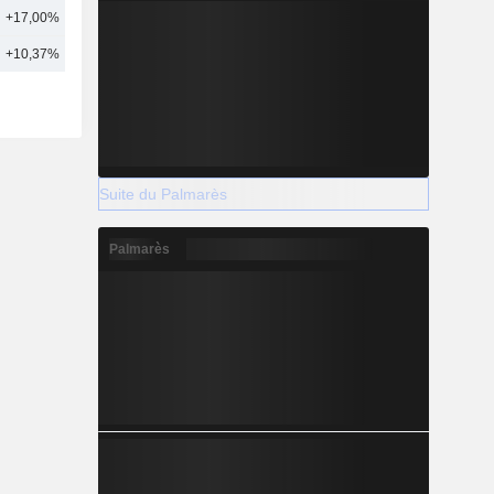
+17,00%
22
+10,37%
24
Suite du Palmarès
Palmarès