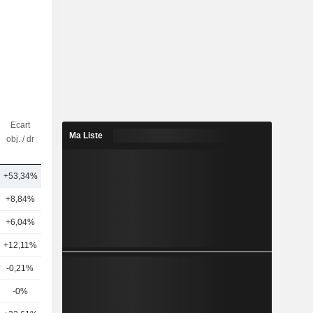
Ecart
Nbr
Ma Liste
obj. / dr
d'analystes
+53,34%
17
+8,84%
26
+6,04%
22
+12,11%
28
-0,21%
18
-0%
21