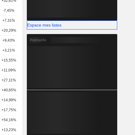
+32,61%
22
-7,45%
29
+7,31%
24
Espace mes listes
+20,29%
27
Palmarès
+9,43%
26
+3,21%
24
+15,55%
25
+11,09%
20
+27,11%
23
+40,65%
15
+14,99%
18
+17,75%
16
+54,16%
15
+13,23%
17