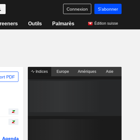
Connexion
S'abonner
reeners
Outils
Palmarès
Édition suisse
Indices
Europe
Amériques
Asie
ort PDF
Agenda
Secteur
Dérivés
Fonds et ETFs