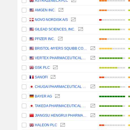
ASTRAZENECA PLC
AMGEN INC.
NOVO NORDISK A/S
GILEAD SCIENCES, INC.
PFIZER INC.
BRISTOL-MYERS SQUIBB COMPANY
VERTEX PHARMACEUTICALS INCORPORATED
GSK PLC
SANOFI
CHUGAI PHARMACEUTICAL CO., LTD.
BAYER AG
TAKEDA PHARMACEUTICAL COMPANY LIMITED
JIANGSU HENGRUI PHARMACEUTICALS CO.,LTD
HALEON PLC