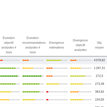
Évolution
Évolution
Divergence
objectif
recommandations
Divergence
Obj.
objectif
analystes 4
analystes 4
estimations
moyen
analystes
mois
mois
4 078,82
1 297,31
272,5
273,39
363,92
154,05