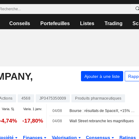
Conseils
Portefeuilles
Listes
Trading
Sc
MPANY,
Ajouter à une liste
Rapp
Actions
4568
JP3475350009
Produits pharmaceutiques
Varia. 5j.
Varia. 1 janv.
04/08
Bourse : résultats de SpaceX, +15% pour Palantir, 30 à 40 MdsUSD pour Shein
-4,74%
-17,80%
04/08
Wall Street rebranche les magnifiques
Société
Finances
Valorisation
Consensus
Ratings