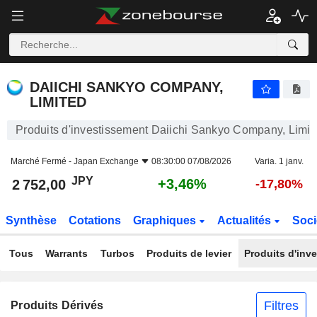
DAIICHI SANKYO COMPANY, LIMITED
2 752,00
¥
+3,46%
DAIICHI SANKYO COMPANY,
LIMITED
Produits d'investissement Daiichi Sankyo Company, Limit
Marché Fermé -
Japan Exchange
08:30:00 07/08/2026
Varia. 1 janv.
JPY
+3,46%
2 752,00
-17,80%
Synthèse
Cotations
Graphiques
Actualités
Soci
Tous
Warrants
Turbos
Produits de levier
Produits d'inv
Filtres
Produits Dérivés