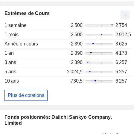
Extrêmes de Cours
1 semaine
2 500
2 754
1 mois
2 500
2 912,5
Année en cours
2 390
3 625
1 an
2 390
4 178
3 ans
2 390
6 257
5 ans
2 024,5
6 257
10 ans
730,5
6 257
Plus de cotations
Fonds positionnés: Daiichi Sankyo Company,
Limited