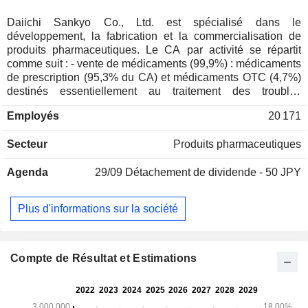
Daiichi Sankyo Co., Ltd. est spécialisé dans le
développement, la fabrication et la commercialisation de
produits pharmaceutiques. Le CA par activité se répartit
comme suit : - vente de médicaments (99,9%) : médicaments
de prescription (95,3% du CA) et médicaments OTC (4,7%)
destinés essentiellement au traitement des troubles
thrombotiques, des tumeurs, du diabète et de la polyarthrite
Employés
20 171
rhumatoïde ; - autres (0,1%) : notamment activités
immobilières. La répartition géographique du CA est la
Secteur
Produits pharmaceutiques
suivante : Japon (37,4%), Amérique du Nord (31,2%),
Europe (19,4%) et autres (12%).
Agenda
29/09
Détachement de dividende - 50 JPY
Plus d'informations sur la société
Compte de Résultat et Estimations