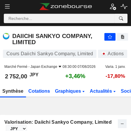
DAIICHI SANKYO COMPANY, LIMITED
2 752,00
¥
+3,46%
DAIICHI SANKYO COMPANY,
LIMITED
Cours Daiichi Sankyo Company, Limited
Actions
Marché Fermé -
Japan Exchange
08:30:00 07/08/2026
Varia. 1 janv.
JPY
+3,46%
2 752,00
-17,80%
Synthèse
Cotations
Graphiques
Actualités
Soci
Valorisation: Daiichi Sankyo Company, Limited