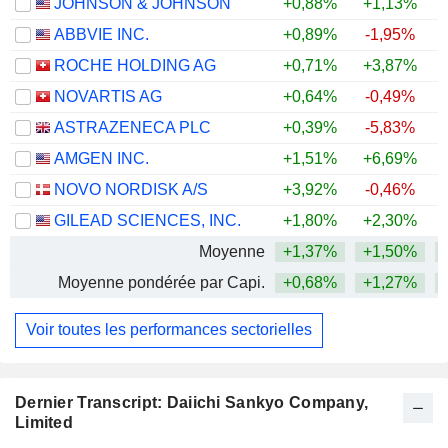
JOHNSON & JOHNSON
+0,88%
+1,13%
+
ABBVIE INC.
+0,89%
-1,95%
+
ROCHE HOLDING AG
+0,71%
+3,87%
+
NOVARTIS AG
+0,64%
-0,49%
+
ASTRAZENECA PLC
+0,39%
-5,83%
AMGEN INC.
+1,51%
+6,69%
+
NOVO NORDISK A/S
+3,92%
-0,46%
GILEAD SCIENCES, INC.
+1,80%
+2,30%
+
Moyenne
+1,37%
+1,50%
+
Moyenne pondérée par Capi.
+0,68%
+1,27%
+
Voir toutes les performances sectorielles
Dernier Transcript: Daiichi Sankyo Company,
Limited