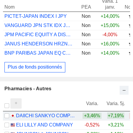
Varia. 1
Nom
PEA
janv.
Not
PICTET-JAPAN INDEX I JPY
Non
+14,00%
VANGUARD JPN STK IDX JPY ACC
Non
+15,00%
JPM PACIFIC EQUITY A DIST USD
Non
-4,00%
JANUS HENDERSON HRZN JAPAN OPPS A2 USD
Non
+16,00%
BNP PARIBAS JAPAN EQ CL CAP
Non
+14,00%
Plus de fonds positionnés
Pharmacies - Autres
Varia.
Varia. 5j.
DAIICHI SANKYO COMPANY, LIMITED
+3,46%
+7,19%
ELI LILLY AND COMPANY
-0,52%
+3,21%
+