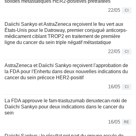
solides métastatiques HER2-positives prétraitées
22/05
CI
Daiichi Sankyo et AstraZeneca reçoivent le feu vert aux
États-Unis pour le Datroway, premier conjugué anticorps-
médicament ciblant TROP2 en traitement de première
ligne du cancer du sein triple négatif métastatique
22/05
CI
AstraZeneca et Daiichi Sankyo reçoivent l'approbation de
la FDA pour l'Enhertu dans deux nouvelles indications du
cancer du sein précoce HER2-positif
16/05
CI
La FDA approuve le fam-trastuzumab deruxtecan-nxki de
Daiichi Sankyo pour deux indications dans le cancer du
sein
16/05
RE
Daiichi Sankyo : le résultat net part du groupe recule de