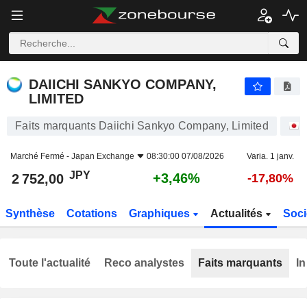
DAIICHI SANKYO COMPANY, LIMITED
2 752,00
¥
+3,46%
DAIICHI SANKYO COMPANY,
LIMITED
Faits marquants Daiichi Sankyo Company, Limited
Marché Fermé -
Japan Exchange
08:30:00 07/08/2026
Varia. 1 janv.
JPY
+3,46%
2 752,00
-17,80%
Synthèse
Cotations
Graphiques
Actualités
Soci
Toute l'actualité
Reco analystes
Faits marquants
In