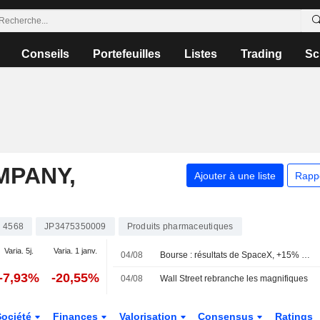
Conseils
Portefeuilles
Listes
Trading
Sc
MPANY,
Ajouter à une liste
Rapp
4568
JP3475350009
Produits pharmaceutiques
Varia. 5j.
Varia. 1 janv.
04/08
Bourse : résultats de SpaceX, +15% pour Palantir, 30 à 40 MdsUSD pour Shein
-7,93%
-20,55%
04/08
Wall Street rebranche les magnifiques
Société
Finances
Valorisation
Consensus
Ratings