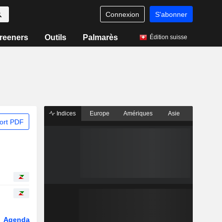
Connexion
S'abonner
reeners
Outils
Palmarès
Édition suisse
Indices
Europe
Amériques
Asie
ort PDF
Agenda
Secteur
Dérivés
Fonds et ETFs