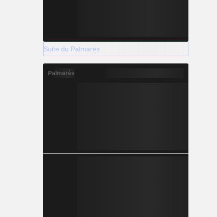
Suite du Palmarès
Palmarès