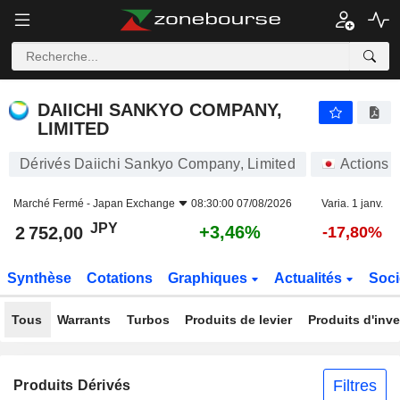
DAIICHI SANKYO COMPANY, LIMITED
2 752,00
¥
+3,46%
DAIICHI SANKYO COMPANY,
LIMITED
Dérivés Daiichi Sankyo Company, Limited
Actions
Marché Fermé -
Japan Exchange
08:30:00 07/08/2026
Varia. 1 janv.
JPY
+3,46%
2 752,00
-17,80%
Synthèse
Cotations
Graphiques
Actualités
Soci
Tous
Warrants
Turbos
Produits de levier
Produits d'inv
Filtres
Produits Dérivés