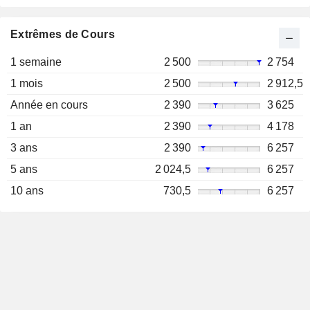
Extrêmes de Cours
1 semaine
2 500
2 754
1 mois
2 500
2 912,5
Année en cours
2 390
3 625
1 an
2 390
4 178
3 ans
2 390
6 257
5 ans
2 024,5
6 257
10 ans
730,5
6 257