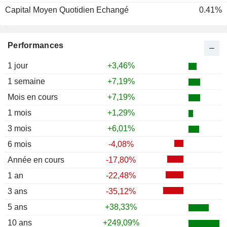
Capital Moyen Quotidien Echangé
0.41%
Performances
1 jour
+3,46%
1 semaine
+7,19%
Mois en cours
+7,19%
1 mois
+1,29%
3 mois
+6,01%
6 mois
-4,08%
Année en cours
-17,80%
1 an
-22,48%
3 ans
-35,12%
5 ans
+38,33%
10 ans
+249,09%