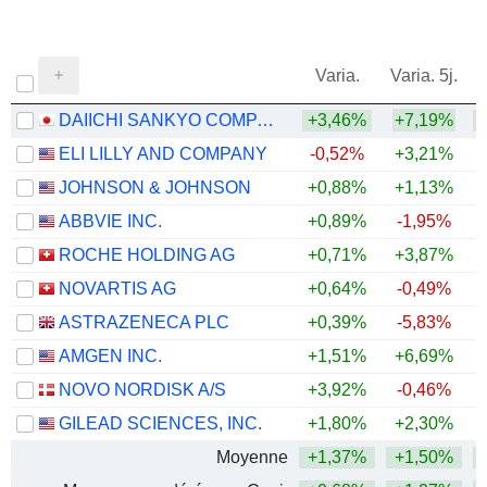
Varia.
Varia. 5j.
DAIICHI SANKYO COMPANY, LIMITED
+3,46%
+7,19%
ELI LILLY AND COMPANY
-0,52%
+3,21%
+
JOHNSON & JOHNSON
+0,88%
+1,13%
+
ABBVIE INC.
+0,89%
-1,95%
+
ROCHE HOLDING AG
+0,71%
+3,87%
+
NOVARTIS AG
+0,64%
-0,49%
+
ASTRAZENECA PLC
+0,39%
-5,83%
AMGEN INC.
+1,51%
+6,69%
+
NOVO NORDISK A/S
+3,92%
-0,46%
GILEAD SCIENCES, INC.
+1,80%
+2,30%
+
Moyenne
+1,37%
+1,50%
+