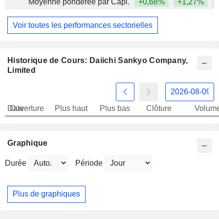
Moyenne pondérée par Capi.
+0,68%
+1,27%
+
Voir toutes les performances sectorielles
Historique de Cours: Daiichi Sankyo Company,
Limited
Date
Ouverture
Plus haut
Plus bas
Clôture
Volum
Graphique
Durée
Période
Plus de graphiques