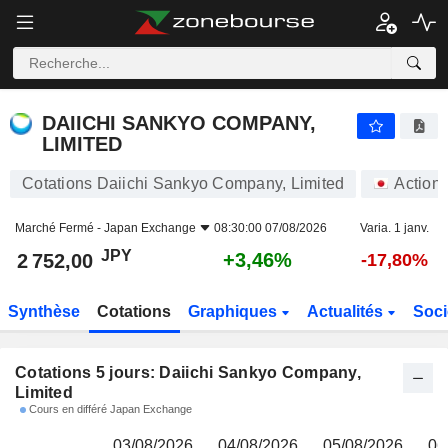
DAIICHI SANKYO COMPANY, LIMITED
2 752,00
¥
DAIICHI SANKYO COMPANY,
LIMITED
Cotations Daiichi Sankyo Company, Limited
Action
Marché Fermé -
Japan Exchange
08:30:00 07/08/2026
Varia. 1 janv.
JPY
+3,46%
2 752,00
-17,80%
Synthèse
Cotations
Graphiques
Actualités
Soci
Cotations 5 jours: Daiichi Sankyo Company,
Limited
Cours en différé Japan Exchange
03/08/2026
04/08/2026
05/08/2026
06