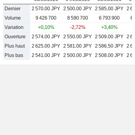
Dernier
2 570.00 JPY
2 500.00 JPY
2 585.00 JPY
2 6
Volume
9 426 700
8 590 700
6 793 900
6
Variation
+0,10%
-2,72%
+3,40%
Ouverture
2 574.00 JPY
2 550.00 JPY
2 509.00 JPY
2 6
Plus haut
2 625.00 JPY
2 581.00 JPY
2 586.50 JPY
2 6
Plus bas
2 541.00 JPY
2 500.00 JPY
2 508.00 JPY
2 6