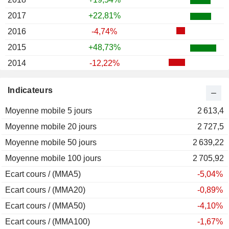
2017
+22,81%
2016
-4,74%
2015
+48,73%
2014
-12,22%
2013
+45,46%
Indicateurs
2012
-13,37%
Moyenne mobile 5 jours
2011
-14,12%
2 613,4
Moyenne mobile 20 jours
2010
-8,83%
2 727,5
Moyenne mobile 50 jours
2009
-7,19%
2 639,22
Moyenne mobile 100 jours
2008
-38,95%
2 705,92
Ecart cours / (MMA5)
2007
-7,53%
-5,04%
Ecart cours / (MMA20)
2006
+63,52%
-0,89%
Ecart cours / (MMA50)
2005
-1,73%
-4,10%
Ecart cours / (MMA100)
-1,67%