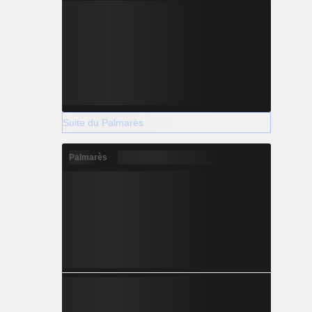
Suite du Palmarès
Palmarès