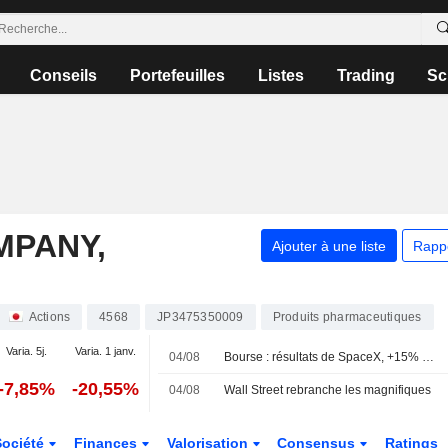
Conseils
Portefeuilles
Listes
Trading
Sc
MPANY,
Ajouter à une liste
Rapp
Actions
4568
JP3475350009
Produits pharmaceutiques
Varia. 5j.
Varia. 1 janv.
04/08
Bourse : résultats de SpaceX, +15% pour Palantir, 30 à 40 MdsUSD pour Shein
-7,85%
-20,55%
04/08
Wall Street rebranche les magnifiques
Société
Finances
Valorisation
Consensus
Ratings