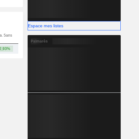
Espace mes listes
ia. 5ans
Capi.
CT
MT
LT
Palmarès
2,93%
29,86 Md