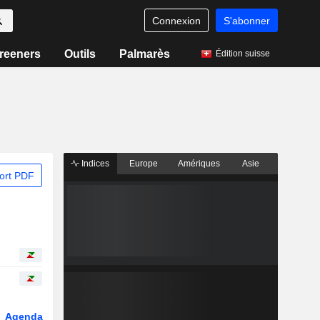
Connexion
S'abonner
reeners
Outils
Palmarès
Édition suisse
Indices
Europe
Amériques
Asie
ort PDF
Agenda
Secteur
Dérivés
Fonds et ETFs