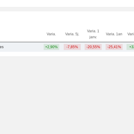
Varia. 1
Varia.
Varia. 5j.
Varia. 1an
Var
janv.
res
+2,90%
-7,85%
-20,55%
-25,41%
+3