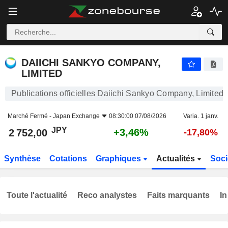
DAIICHI SANKYO COMPANY, LIMITED
2 752,00
¥
+3,46%
DAIICHI SANKYO COMPANY,
LIMITED
Publications officielles Daiichi Sankyo Company, Limited
Marché Fermé -
Japan Exchange
08:30:00 07/08/2026
Varia. 1 janv.
JPY
+3,46%
2 752,00
-17,80%
Synthèse
Cotations
Graphiques
Actualités
Soci
Toute l'actualité
Reco analystes
Faits marquants
In