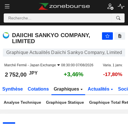
DAIICHI SANKYO COMPANY, LIMITED
2 752,00
¥
+3,46%
DAIICHI SANKYO COMPANY,
LIMITED
Graphique Actualités Daiichi Sankyo Company, Limited
Marché Fermé -
Japan Exchange
08:30:00 07/08/2026
Varia. 1 janv.
JPY
+3,46%
2 752,00
-17,80%
Synthèse
Cotations
Graphiques
Actualités
Soci
Analyse Technique
Graphique Statique
Graphique Total Re