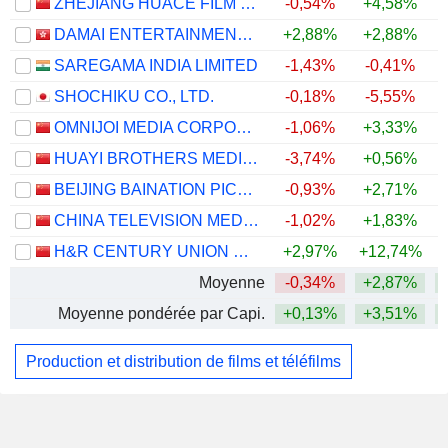
ZHEJIANG HUACE FILM & TV CO., LTD.
-0,54%
+4,58%
DAMAI ENTERTAINMENT HOLDINGS LIMITED
+2,88%
+2,88%
+
SAREGAMA INDIA LIMITED
-1,43%
-0,41%
+
SHOCHIKU CO., LTD.
-0,18%
-5,55%
OMNIJOI MEDIA CORPORATION
-1,06%
+3,33%
HUAYI BROTHERS MEDIA CORPORATION
-3,74%
+0,56%
BEIJING BAINATION PICTURES CO.,LTD.
-0,93%
+2,71%
+
CHINA TELEVISION MEDIA, LTD.
-1,02%
+1,83%
H&R CENTURY UNION CORPORATION
+2,97%
+12,74%
+
Moyenne
-0,34%
+2,87%
Moyenne pondérée par Capi.
+0,13%
+3,51%
Production et distribution de films et téléfilms