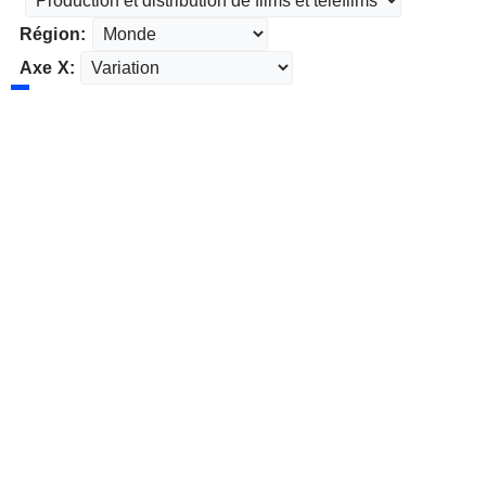
Région:
Axe X: