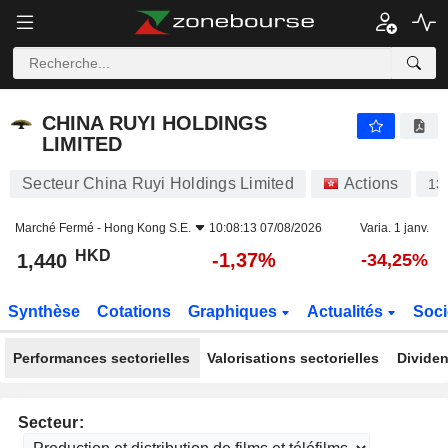
CHINA RUYI HOLDINGS LIMITED
1,440
$
-1,37%
CHINA RUYI HOLDINGS
LIMITED
Secteur China Ruyi Holdings Limited
Actions
13
Marché Fermé -
Hong Kong S.E.
10:08:13 07/08/2026
Varia. 1 janv.
HKD
-1,37%
1,440
-34,25%
Synthèse
Cotations
Graphiques
Actualités
Soci
Performances sectorielles
Valorisations sectorielles
Dividen
Secteur: