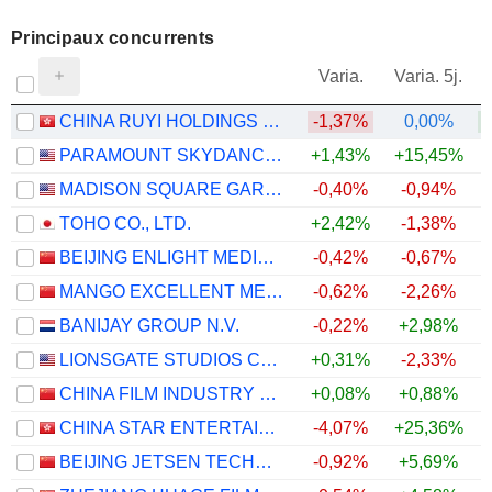
Principaux concurrents
V
Varia.
Varia. 5j.
CHINA RUYI HOLDINGS LIMITED
-1,37%
0,00%
PARAMOUNT SKYDANCE CORPORATION
+1,43%
+15,45%
MADISON SQUARE GARDEN SPORTS CORP.
-0,40%
-0,94%
TOHO CO., LTD.
+2,42%
-1,38%
BEIJING ENLIGHT MEDIA CO., LTD
-0,42%
-0,67%
MANGO EXCELLENT MEDIA CO., LTD.
-0,62%
-2,26%
BANIJAY GROUP N.V.
-0,22%
+2,98%
LIONSGATE STUDIOS CORP.
+0,31%
-2,33%
CHINA FILM INDUSTRY GROUP CO., LTD.
+0,08%
+0,88%
CHINA STAR ENTERTAINMENT LIMITED
-4,07%
+25,36%
+
BEIJING JETSEN TECHNOLOGY CO., LTD
-0,92%
+5,69%
+