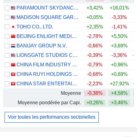
PARAMOUNT SKYDANCE CORPORATION
+3,42%
+16,01%
MADISON SQUARE GARDEN SPORTS CORP.
+0,05%
-3,33%
+
TOHO CO., LTD.
+2,35%
-1,41%
BEIJING ENLIGHT MEDIA CO., LTD
-2,78%
+5,50%
BANIJAY GROUP N.V.
-0,66%
+3,69%
LIONSGATE STUDIOS CORP.
-0,39%
-3,36%
+
CHINA FILM INDUSTRY GROUP CO., LTD.
-0,79%
+0,96%
CHINA RUYI HOLDINGS LIMITED
-0,68%
+0,69%
CHINA STAR ENTERTAINMENT LIMITED
-2,23%
+27,92%
+
Moyenne
-0,38%
+4,58%
+
Moyenne pondérée par Capi.
+0,26%
+3,46%
+
Voir toutes les performances sectorielles