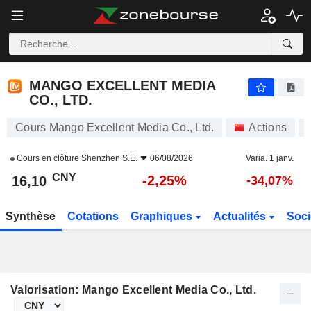
MANGO EXCELLENT MEDIA CO., LTD.
16,10
¥
-2,25%
MANGO EXCELLENT MEDIA
CO., LTD.
Cours Mango Excellent Media Co., Ltd.
Actions
Cours en clôture
Shenzhen S.E.
06/08/2026
Varia. 1 janv.
CNY
-2,25%
16,10
-34,07%
Synthèse
Cotations
Graphiques
Actualités
Soci
Valorisation: Mango Excellent Media Co., Ltd.