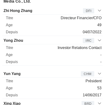
Media Co., Ltd.
Dirigeant
Titre
Age
Depuis
Zhi Hong Zhang
DFI
Directeur Financier/CFO
49
04/07/2022
Yong Zhou
IRC
Investor Relations Contact
-
-
Administrateur
Titre
Age
Depuis
Yun Yang
CHM
Président
53
14/06/2017
Xing Xiao
BRD