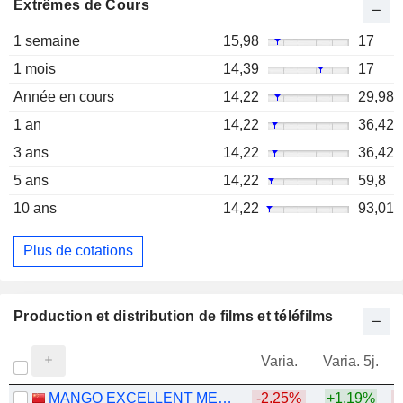
Extrêmes de Cours
1 semaine
15,98
17
1 mois
14,39
17
Année en cours
14,22
29,98
1 an
14,22
36,42
3 ans
14,22
36,42
5 ans
14,22
59,8
10 ans
14,22
93,01
Plus de cotations
Production et distribution de films et téléfilms
Varia.
Varia. 5j.
MANGO EXCELLENT MEDIA CO., LTD.
-2,25%
+1,19%