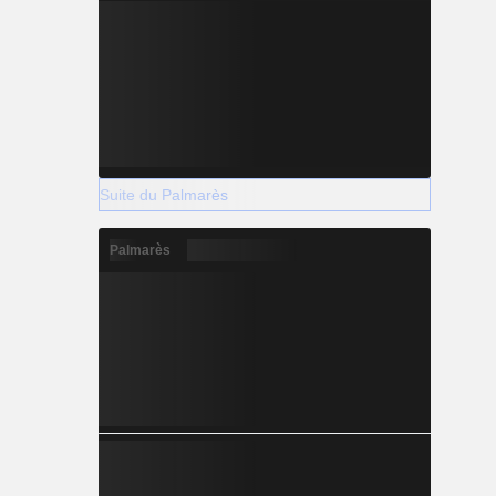
Suite du Palmarès
Palmarès