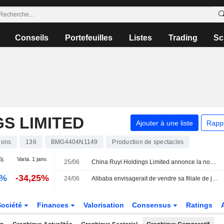
Conseils
Portefeuilles
Listes
Trading
Sc
GS LIMITED
Ajouter à une liste
Rapp
ions
136
BMG4404N1149
Production de spectacles
5j.
Varia. 1 janv.
25/06
China Ruyi Holdings Limited annonce la nomination de Gong Qiao en tant que directeur exécutif, à compter du 25 juin 2026
0%
-34,25%
24/06
Alibaba envisagerait de vendre sa filiale de jeux Lingxi
Société
Finances
Valorisation
Consensus
Ratings