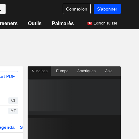
Connexion
S'abonner
reeners
Outils
Palmarès
Édition suisse
Indices
Europe
Amériques
Asie
ort PDF
CI
MT
Agenda
Secteur
Dérivés
Fonds et ETFs