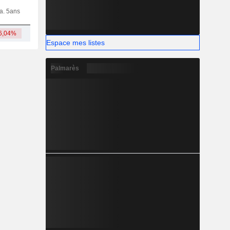
ia. 5ans
Capi.
CT
MT
LT
6,04%
3,08 Md
Espace mes listes
Palmarès