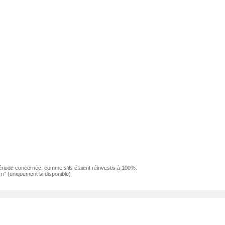
ériode concernée, comme s'ils étaient réinvestis à 100%.
n" (uniquement si disponible)