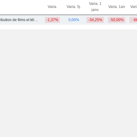
Varia. 1
Varia.
Varia. 5j.
Varia. 1an
Var
janv.
Production et distribution de films et téléfilms
-1,37%
0,00%
-34,25%
-50,00%
-6