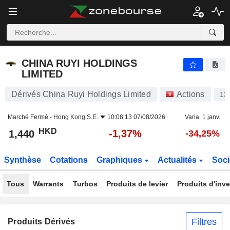
CHINA RUYI HOLDINGS LIMITED
1,440
$
-1,37%
CHINA RUYI HOLDINGS
LIMITED
Dérivés China Ruyi Holdings Limited
Actions
13
Marché Fermé -
Hong Kong S.E.
10:08:13 07/08/2026
Varia. 1 janv.
HKD
-1,37%
1,440
-34,25%
Synthèse
Cotations
Graphiques
Actualités
Soci
Tous
Warrants
Turbos
Produits de levier
Produits d'inv
Filtres
Produits Dérivés