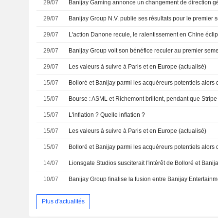
29/07
Banijay Gaming annonce un changement de direction g
29/07
29/07
29/07
Banijay Group voit son bénéfice reculer au premier seme
29/07
Les valeurs à suivre à Paris et en Europe (actualisé)
15/07
15/07
15/07
L'inflation ? Quelle inflation ?
15/07
Les valeurs à suivre à Paris et en Europe (actualisé)
15/07
14/07
Lionsgate Studios susciterait l'intérêt de Bolloré et Bani
10/07
Banijay Group finalise la fusion entre Banijay Entertainm
Plus d'actualités