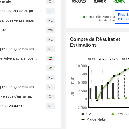
énérale
CI
03/08/26
9.060 €
+3,90%
Banijay Group N.V. publie ses résultats pour le premier semestre clos le 30 juin 2026
CI
Plus d
Temps réel Euronext
cotatio
Amsterdam
L'action Danone recule, le ralentissement en Chine éclipsant des ventes supérieures aux attentes au deuxième trimestre
RE
stre
AW
Compte de Résultat et
RE
Estimations
Bolloré et Banijay parmi les acquéreurs potentiels alors que Lionsgate Studios envisage une vente
MT
Bourse : ASML et Richemont brillent, pendant que Stripe et Advent auraient des vues sur PayPal
RE
Bolloré et Banijay parmi les acquéreurs potentiels alors que Lionsgate Studios envisage une vente
MT
jay en vue d'un rachat
CI
ent et All3Media
MT