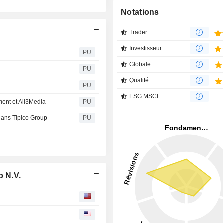
Notations
Trader
Investisseur
PU
Globale
PU
Qualité
PU
ESG MSCI
ment et All3Media
PU
 dans Tipico Group
PU
p N.V.