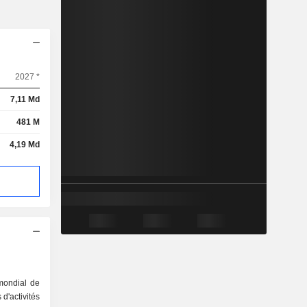
2027 *
7,11 Md
481 M
4,19 Md
mondial de
d'activités