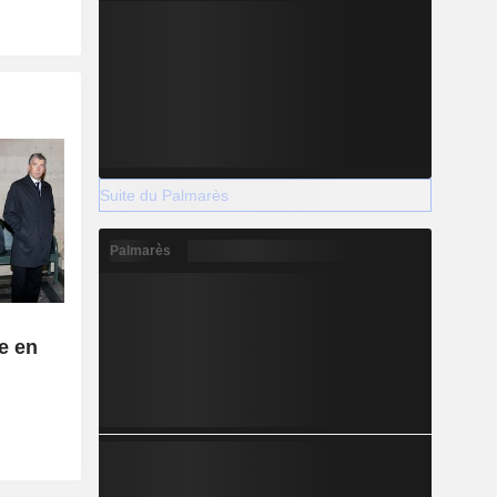
Suite du Palmarès
Palmarès
e en