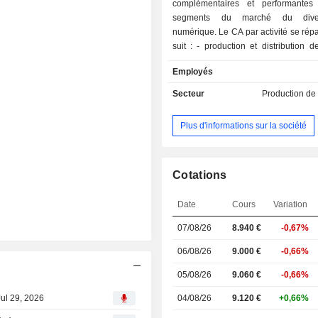
complémentaires et performantes
segments du marché du divert
numérique. Le CA par activité se rép
suit : - production et distribution de contenus
(Banijay Entertainment). En outre,
Employés
propose des expériences en direc
Live) ; - exploitation de plateformes de paris
Secteur
Production de
sportifs et de jeux en ligne (Banija
paris sportifs, jeux de casino, poker, etc. Ban
Plus d'informations sur la société
Group N.V. opère sur diverses plat
zones géographiques, principa
Europe, mais également en Amérique 
reste du monde.
Cotations
Date
Cours
Variation
07/08/26
8.940
€
-0,67%
06/08/26
9.000 €
-0,66%
05/08/26
9.060 €
-0,66%
Jul 29, 2026
04/08/26
9.120 €
+0,66%