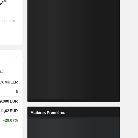
s
at
CUMULER
6
9,000
EUR
11,62
EUR
Matières Premières
+29,07%