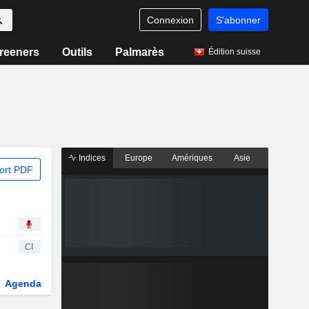
Connexion
S'abonner
reeners
Outils
Palmarès
Édition suisse
Indices
Europe
Amériques
Asie
ort PDF
CI
Agenda
Secteur
Dérivés