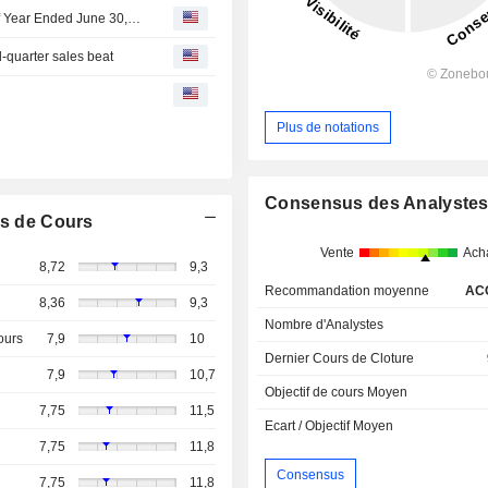
Banijay Group N.V. Reports Earnings Results for the Half Year Ended June 30, 2026
quarter sales beat
Plus de notations
Consensus des Analyste
s de Cours
Vente
Ach
8,72
9,3
Recommandation moyenne
AC
8,36
9,3
Nombre d'Analystes
ours
7,9
10
Dernier Cours de Cloture
7,9
10,7
Objectif de cours Moyen
7,75
11,5
Ecart / Objectif Moyen
7,75
11,8
Consensus
7,75
11,8