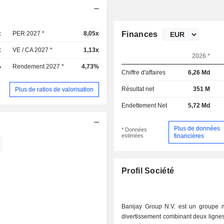
x
PER 2027 *
8,05x
Finances
x
VE / CA 2027 *
1,13x
2026 *
%
Rendement 2027 *
4,73%
Chiffre d'affaires
6,26 Md
Résultat net
351 M
Plus de ratios de valorisation
Endettement Net
5,72 Md
Plus de données
* Données
estimées
financières
Profil Société
Banijay Group N.V. est un groupe 
divertissement combinant deux lignes 