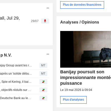
Plus de données financières
l, Jul 29,
29/07
Analyses / Opinions
p N.V.
Berenberg maintient sa recommandation d'achat sur Banijay Group avant les résultats du premier semestre
MT
Banijay poursuit son
Berenberg réitère son conseil d'achat sur Banijay Group après un 'solide début d'exercice'
MT
impressionnante monté
Avis d'analystes du jour : les objectifs grimpent sur ASML, Spie et Kering, il baissent sur Quadient et Sartorius Stedim
puissance
Avis d'analystes du jour : Banijay et Soitec dans le viseur, objectifs réduits sur Nestlé et Rémy Cointreau
Le 19 mai 2026 à 09:04
Vivendi : La valeur du jour à Paris - Vivendi dégradé par Deutsche Bank au lendemain de la scission du groupe
Plus d'analyses