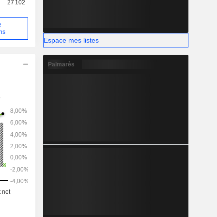
27 102
e
ns
Espace mes listes
Palmarès