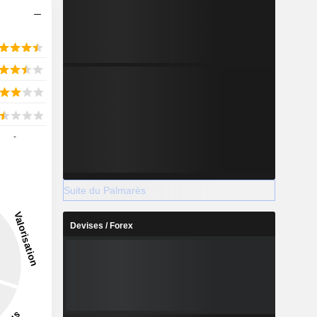
-
Suite du Palmarès
Devises / Forex