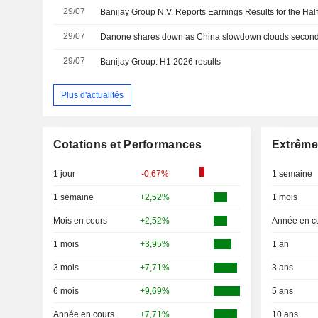
29/07
29/07
Danone shares down as China slowdown clouds second-
29/07
Banijay Group: H1 2026 results
Plus d'actualités
Cotations et Performances
Extrême
1 jour
-0,67%
1 semaine
1 semaine
+2,52%
1 mois
Mois en cours
+2,52%
Année en c
1 mois
+3,95%
1 an
3 mois
+7,71%
3 ans
6 mois
+9,69%
5 ans
Année en cours
+7,71%
10 ans