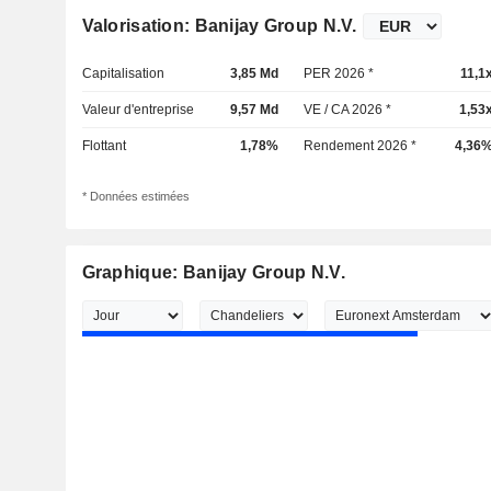
Valorisation: Banijay Group N.V.
Capitalisation
3,85 Md
PER 2026 *
11,1
Valeur d'entreprise
9,57 Md
VE / CA 2026 *
1,53
Flottant
1,78%
Rendement 2026 *
4,36
* Données estimées
Graphique: Banijay Group N.V.