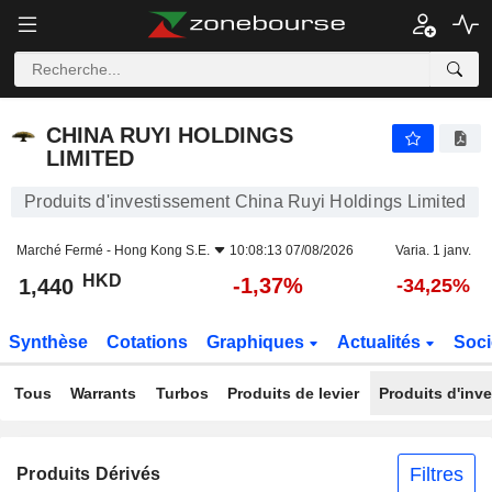
CHINA RUYI HOLDINGS LIMITED
1,440
$
-1,37%
CHINA RUYI HOLDINGS
LIMITED
Produits d'investissement China Ruyi Holdings Limited
Marché Fermé -
Hong Kong S.E.
10:08:13 07/08/2026
Varia. 1 janv.
HKD
-1,37%
1,440
-34,25%
Synthèse
Cotations
Graphiques
Actualités
Soci
Tous
Warrants
Turbos
Produits de levier
Produits d'inv
Filtres
Produits Dérivés