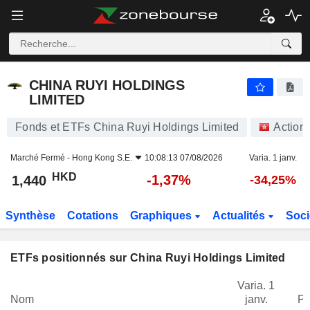
CHINA RUYI HOLDINGS LIMITED
1,440
$
-1,37%
CHINA RUYI HOLDINGS
LIMITED
Fonds et ETFs China Ruyi Holdings Limited
Action
Marché Fermé -
Hong Kong S.E.
10:08:13 07/08/2026
Varia. 1 janv.
HKD
-1,37%
1,440
-34,25%
Synthèse
Cotations
Graphiques
Actualités
Soci
ETFs positionnés sur China Ruyi Holdings Limited
Varia. 1
Nom
janv.
Po