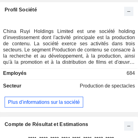
Profil Société
China Ruyi Holdings Limited est une société holding
d'investissement dont l'activité principale est la production
de contenu. La société exerce ses activités dans trois
secteurs. Le segment Production de contenu se consacre à
la recherche et au développement, à la production, ainsi
qu'à la promotion et à la distribution de films et d'œuvres
télévisées. Le segment Online Streaming and Online
Employés
684
Gaming Business exploite principalement la plateforme de
vidéo longue en ligne Pumpkin Films et fournit des services
Secteur
Production de spectacles
de jeux par l'intermédiaire de sa marque de jeux Jingxiu. Le
segment Other Business est engagé dans la fabrication et la
vente d'accessoires pour les produits photographiques et
Plus d'informations sur la société
électriques, ainsi que dans d'autres activités connexes.
Compte de Résultat et Estimations