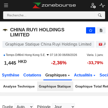
CHINA RUYI HOLDINGS LIMITED
1,445
$
-2,36%
CHINA RUYI HOLDINGS
LIMITED
Graphique Statique China Ruyi Holdings Limited
Ac
Temps Différé
Hong Kong S.E.
07:18:30 06/08/2026
Varia. 1 janv.
HKD
-2,36%
1,445
-33,79%
Synthèse
Cotations
Graphiques
Actualités
Soci
Analyse Technique
Graphique Statique
Graphique Total Re
Durée
Période