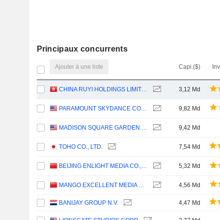
Principaux concurrents
Ajouter à une liste
Capi.($)
In
CHINA RUYI HOLDINGS LIMITED
3,12 Md
PARAMOUNT SKYDANCE CORPORATION
9,82 Md
MADISON SQUARE GARDEN SPORTS CORP.
9,42 Md
TOHO CO., LTD.
7,54 Md
BEIJING ENLIGHT MEDIA CO., LTD
5,32 Md
MANGO EXCELLENT MEDIA CO., LTD.
4,56 Md
BANIJAY GROUP N.V.
4,47 Md