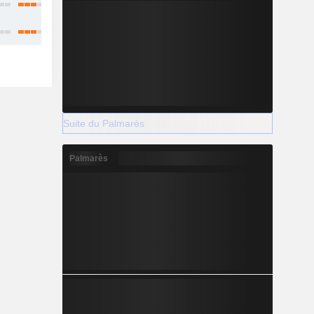
Suite du Palmarès
Palmarès