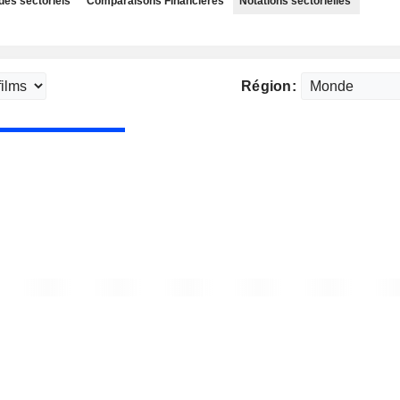
des sectoriels
Comparaisons Financières
Notations sectorielles
Région: