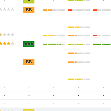
A
-
-
-
BB
-
-
-
-
-
-
-
-
-
-
AAA
-
-
-
-
BB
-
-
-
-
-
-
-
-
-
-
-
-
-
-
-
-
-
-
-
-
-
-
-
-
-
-
-