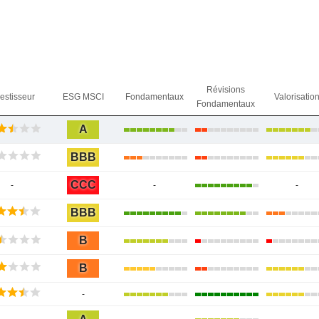
Révisions
vestisseur
ESG MSCI
Fondamentaux
Valorisatio
Fondamentaux
A
BBB
CCC
-
-
-
BBB
B
B
-