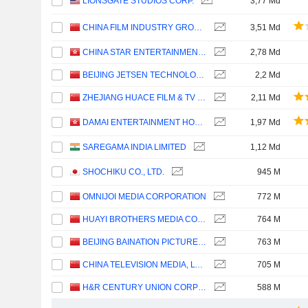
LIONSGATE STUDIOS CORP.
3,77 Md
CHINA FILM INDUSTRY GROUP CO., LTD.
3,51 Md
CHINA STAR ENTERTAINMENT LIMITED
2,78 Md
BEIJING JETSEN TECHNOLOGY CO., LTD
2,2 Md
ZHEJIANG HUACE FILM & TV CO., LTD.
2,11 Md
DAMAI ENTERTAINMENT HOLDINGS LIMITED
1,97 Md
SAREGAMA INDIA LIMITED
1,12 Md
SHOCHIKU CO., LTD.
945 M
OMNIJOI MEDIA CORPORATION
772 M
HUAYI BROTHERS MEDIA CORPORATION
764 M
BEIJING BAINATION PICTURES CO.,LTD.
763 M
CHINA TELEVISION MEDIA, LTD.
705 M
H&R CENTURY UNION CORPORATION
588 M