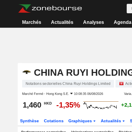
Marchés
Actualités
Analyses
Agenda
CHINA RUYI HOLDIN
Notations sectorielles China Ruyi Holdings Limited
Act
Marché Fermé -
Hong Kong S.E.
10:08:35 06/08/2026
Varia.
1,460
-1,35%
HKD
+2,
Synthèse
Cotations
Graphiques
Actualités