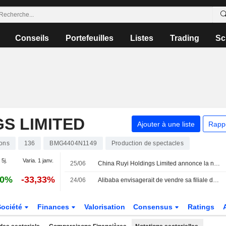
Conseils
Portefeuilles
Listes
Trading
Sc
GS LIMITED
Ajouter à une liste
Rapp
ions
136
BMG4404N1149
Production de spectacles
 5j.
Varia. 1 janv.
25/06
China Ruyi Holdings Limited annonce la nomination de Gong Qiao en tant que directeur exécutif, à compter du 25 juin 2026
10%
-33,33%
24/06
Alibaba envisagerait de vendre sa filiale de jeux Lingxi
Société
Finances
Valorisation
Consensus
Ratings