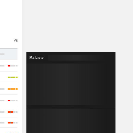
n
Visibilité
Consensus
-
Ma Liste