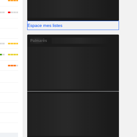
-
-
Espace mes listes
-
Palmarès
-
-
-
-
-
-
-
-
-
-