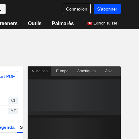
Connexion
S'abonner
reeners
Outils
Palmarès
Édition suisse
Indices
Europe
Amériques
Asie
ort PDF
CI
MT
Agenda
Secteur
Dérivés
Fonds et ETFs