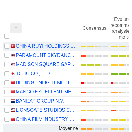
Évolutio
recomman
Consensus
analystes
mois
CHINA RUYI HOLDINGS LIMITED
PARAMOUNT SKYDANCE CORPORATION
MADISON SQUARE GARDEN SPORTS CORP.
TOHO CO., LTD.
BEIJING ENLIGHT MEDIA CO., LTD
MANGO EXCELLENT MEDIA CO., LTD.
BANIJAY GROUP N.V.
LIONSGATE STUDIOS CORP.
CHINA FILM INDUSTRY GROUP CO., LTD.
Moyenne