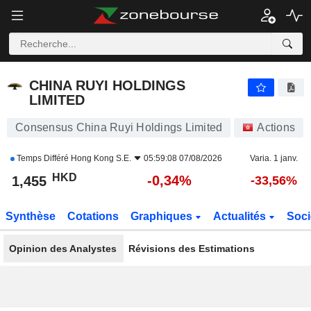
CHINA RUYI HOLDINGS LIMITED
1,455
$
-0,34%
CHINA RUYI HOLDINGS
LIMITED
Consensus China Ruyi Holdings Limited
Actions
Temps Différé
Hong Kong S.E.
05:59:08 07/08/2026
Varia. 1 janv.
HKD
-0,34%
1,455
-33,56%
Synthèse
Cotations
Graphiques
Actualités
Soci
Opinion des Analystes
Révisions des Estimations