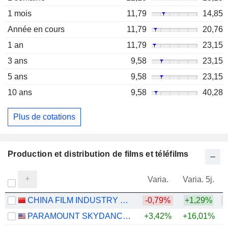
1 mois
11,79
14,85
Année en cours
11,79
20,76
1 an
11,79
23,15
3 ans
9,58
23,15
5 ans
9,58
23,15
10 ans
9,58
40,28
Plus de cotations
Production et distribution de films et téléfilms
Varia.
Varia. 5j.
CHINA FILM INDUSTRY GROUP CO., LTD.
-0,79%
+1,29%
PARAMOUNT SKYDANCE CORPORATION
+3,42%
+16,01%