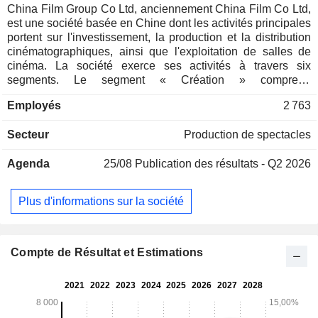
China Film Group Co Ltd, anciennement China Film Co Ltd,
est une société basée en Chine dont les activités principales
portent sur l'investissement, la production et la distribution
cinématographiques, ainsi que l'exploitation de salles de
cinéma. La société exerce ses activités à travers six
segments. Le segment « Création » comprend
principalement le développement de projets, la production
Employés
2 763
cinématographique, les partenariats commerciaux, la
gestion des droits d'auteur et d'autres activités. Le segment
Secteur
Production de spectacles
« Distribution » comprend principalement la promotion et la
distribution de films. Le segment « Projection » comprend
Agenda
25/08
Publication des résultats - Q2 2026
principalement la projection de films et l'exploitation de
chaînes de cinémas. Le segment Technologie se consacre
principalement à la recherche et au développement en
Plus d'informations sur la société
matière de technologies cinématographiques, en fournissant
les équipements et les services techniques nécessaires au
tournage, à la production et à la projection de films et
d’émissions de télévision. Le segment Services comprend la
Compte de Résultat et Estimations
production cinématographique et télévisuelle, les films
destinés aux campus et aux zones rurales, la billetterie de
cinéma, le crédit-bail et autres activités. Le segment Gestion
se consacre principalement aux activités liées à la gestion.