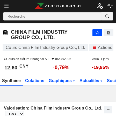
CHINA FILM INDUSTRY GROUP CO., LTD.
12,60
¥
-0,79%
CHINA FILM INDUSTRY
GROUP CO., LTD.
Cours China Film Industry Group Co., Ltd.
Actions
Cours en clôture
Shanghai S.E.
06/08/2026
Varia. 1 janv.
CNY
-0,79%
12,60
-19,85%
Synthèse
Cotations
Graphiques
Actualités
Soci
Valorisation: China Film Industry Group Co., Ltd.