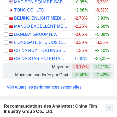
MADISON SQUARE GARDEN SPORTS CORP.
+0,05%
-3,33%
+
TOHO CO., LTD.
+2,66%
-8,32%
BEIJING ENLIGHT MEDIA CO., LTD
-2,78%
+3,93%
MANGO EXCELLENT MEDIA CO., LTD.
-2,25%
+2,68%
BANIJAY GROUP N.V.
-0,66%
+5,88%
LIONSGATE STUDIOS CORP.
-0,39%
-3,36%
+
CHINA RUYI HOLDINGS LIMITED
-1,35%
+2,10%
CHINA STAR ENTERTAINMENT LIMITED
0,00%
+35,02%
+
Moyenne
-0,17%
+4,11%
+
Moyenne pondérée par Capi.
+0,40%
+2,42%
+
Voir toutes les performances sectorielles
Recommandations des Analystes: China Film
Industry Group Co., Ltd.