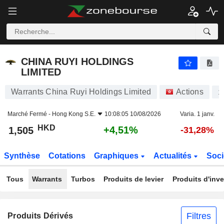
CHINA RUYI HOLDINGS LIMITED
1,505
$
+4,51%
CHINA RUYI HOLDINGS
LIMITED
Warrants China Ruyi Holdings Limited
Actions
1
Marché Fermé -
Hong Kong S.E.
10:08:05 10/08/2026
Varia. 1 janv.
HKD
+4,51%
1,505
-31,28%
Synthèse
Cotations
Graphiques
Actualités
Soci
Tous
Warrants
Turbos
Produits de levier
Produits d'inv
Filtres
Produits Dérivés