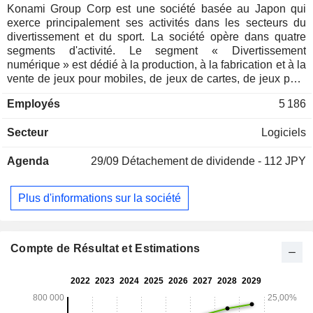
Konami Group Corp est une société basée au Japon qui
exerce principalement ses activités dans les secteurs du
divertissement et du sport. La société opère dans quatre
segments d'activité. Le segment « Divertissement
numérique » est dédié à la production, à la fabrication et à la
vente de jeux pour mobiles, de jeux de cartes, de jeux pour
consoles de salon et d'autres contenus numériques. Le
Employés
5 186
segment « Amusement » est dédié à la production, à la
fabrication et à la vente de machines de divertissement. Le
Secteur
Logiciels
segment « Jeux et systèmes » est dédié à la production, à la
fabrication et à la vente de machines de jeux et de systèmes
Agenda
29/09
Détachement de dividende - 112 JPY
de gestion de casinos, ainsi qu’à la fourniture de services
connexes. Le segment « Sports » est dédié à l’exploitation
d’écoles de fitness, de natation, de gymnastique, de danse,
Plus d'informations sur la société
de football, de tennis, de golf et d’autres écoles, ainsi qu’à la
vente de produits liés au sport.
Compte de Résultat et Estimations