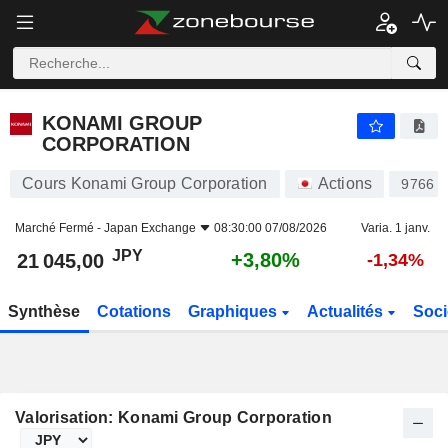
KONAMI GROUP CORPORATION
21 045,00
¥
+3,80%
KONAMI GROUP
CORPORATION
Cours Konami Group Corporation
Actions
9766
Marché Fermé -
Japan Exchange
08:30:00 07/08/2026
Varia. 1 janv.
JPY
+3,80%
21 045,00
-1,34%
Synthèse
Cotations
Graphiques
Actualités
Soci
Valorisation: Konami Group Corporation