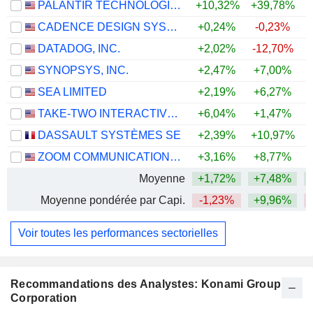
PALANTIR TECHNOLOGIES INC.
+10,32%
+39,78%
CADENCE DESIGN SYSTEMS, INC.
+0,24%
-0,23%
DATADOG, INC.
+2,02%
-12,70%
+
SYNOPSYS, INC.
+2,47%
+7,00%
SEA LIMITED
+2,19%
+6,27%
TAKE-TWO INTERACTIVE SOFTWARE, INC.
+6,04%
+1,47%
DASSAULT SYSTÈMES SE
+2,39%
+10,97%
ZOOM COMMUNICATIONS, INC.
+3,16%
+8,77%
+
Moyenne
+1,72%
+7,48%
Moyenne pondérée par Capi.
-1,23%
+9,96%
Voir toutes les performances sectorielles
Recommandations des Analystes: Konami Group
Corporation