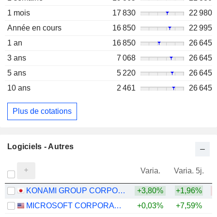
1 mois
17 830
22 980
Année en cours
16 850
22 995
1 an
16 850
26 645
3 ans
7 068
26 645
5 ans
5 220
26 645
10 ans
2 461
26 645
Plus de cotations
Logiciels - Autres
Varia.
Varia. 5j.
KONAMI GROUP CORPORATION
+3,80%
+1,96%
MICROSOFT CORPORATION
+0,03%
+7,59%