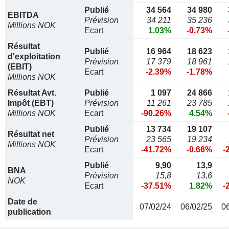
Publié
34 564
34 980
EBITDA
Prévision
34 211
35 236
Millions NOK
Ecart
1.03%
-0.73%
Résultat
Publié
16 964
18 623
d'exploitation
Prévision
17 379
18 961
(EBIT)
Ecart
-2.39%
-1.78%
Millions NOK
Résultat Avt.
Publié
1 097
24 866
Impôt (EBT)
Prévision
11 261
23 785
Millions NOK
Ecart
-90.26%
4.54%
Publié
13 734
19 107
Résultat net
Prévision
23 565
19 234
Millions NOK
Ecart
-41.72%
-0.66%
-
Publié
9,90
13,9
BNA
Prévision
15,8
13,6
NOK
Ecart
-37.51%
1.82%
-
Date de
07/02/24
06/02/25
0
publication