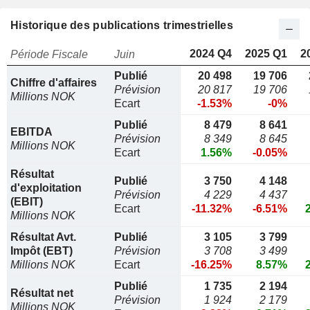
Historique des publications trimestrielles
2024 Q4
2025 Q1
2
Période Fiscale
Juin
Publié
20 498
19 706
Chiffre d'affaires
Prévision
20 817
19 706
Millions NOK
Ecart
-1.53%
-0%
Publié
8 479
8 641
EBITDA
Prévision
8 349
8 645
Millions NOK
Ecart
1.56%
-0.05%
Résultat
Publié
3 750
4 148
d'exploitation
Prévision
4 229
4 437
(EBIT)
Ecart
-11.32%
-6.51%
Millions NOK
Résultat Avt.
Publié
3 105
3 799
Impôt (EBT)
Prévision
3 708
3 499
Millions NOK
Ecart
-16.25%
8.57%
Publié
1 735
2 194
Résultat net
Prévision
1 924
2 179
Millions NOK