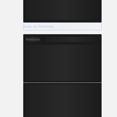
Suite du Palmarès
Palmarès