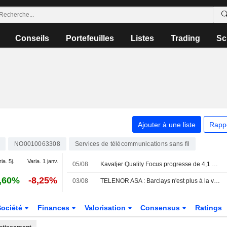
Conseils
Portefeuilles
Listes
Trading
Sc
Ajouter à une liste
Rapp
NO0010063308
Services de télécommunications sans fil
ia. 5j.
Varia. 1 janv.
05/08
Kavaljer Quality Focus progresse de 4,1 % en juillet - solide saison de résultats et accélération des acquisitions
,60%
-8,25%
03/08
TELENOR ASA : Barclays n'est plus à la vente
Société
Finances
Valorisation
Consensus
Ratings