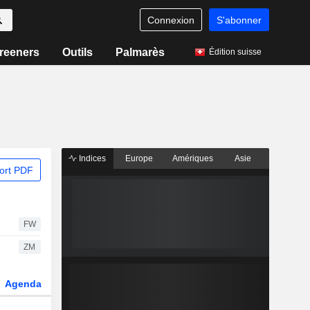
Connexion
S'abonner
reeners
Outils
Palmarès
Édition suisse
Indices
Europe
Amériques
Asie
ort PDF
FW
ZM
Agenda
Secteur
Dérivés
Fonds et ETFs