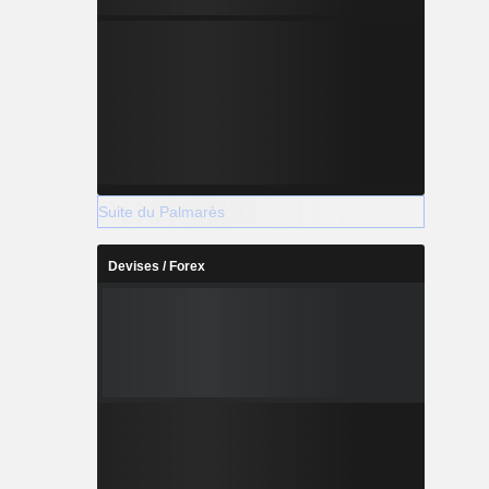
Suite du Palmarès
Devises / Forex