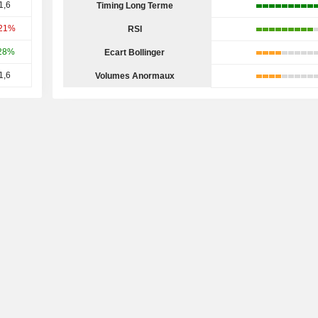
1,6
Timing Long Terme
,21%
RSI
28%
Ecart Bollinger
1,6
Volumes Anormaux