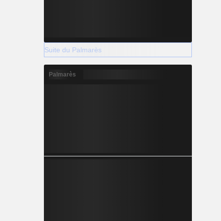
Suite du Palmarès
Palmarès