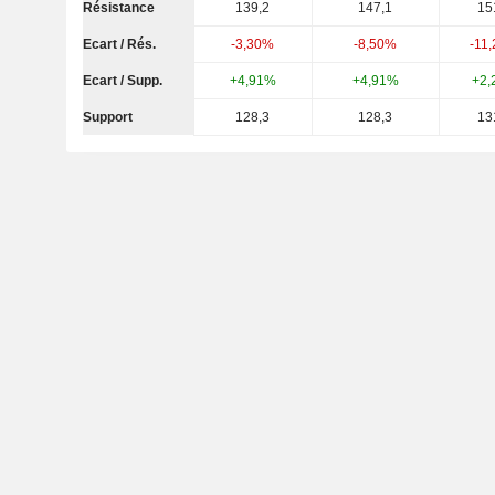
Résistance
139,2
147,1
15
Ecart / Rés.
-3,30%
-8,50%
-11
Ecart / Supp.
+4,91%
+4,91%
+2,
Support
128,3
128,3
13