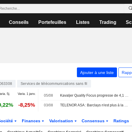
Conseils
Portefeuilles
Listes
Trading
Sc
Ajouter à une liste
Rapp
063308
Services de télécommunications sans fil
aria. 5j.
Varia. 1 janv.
05/08
Kavaljer Quality Focus progresse de 4,1 % en juillet - solide saison de résultats et accélération des acquisitions
0,22%
-8,25%
03/08
TELENOR ASA : Barclays n'est plus à la vente
Société
Finances
Valorisation
Consensus
Ratings