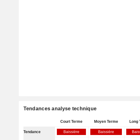
Tendances analyse technique
Court Terme
Moyen Terme
Long 
Tendance
Baissière
Baissière
Bais