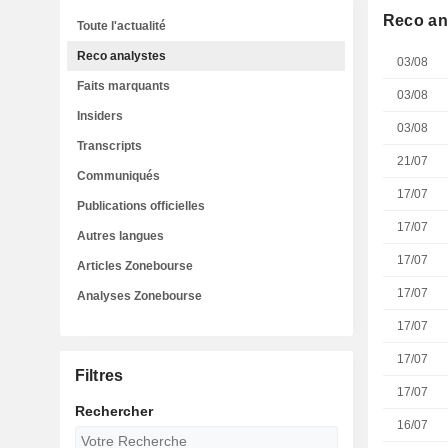
Reco an
Toute l'actualité
Reco analystes
03/08
Faits marquants
03/08
Insiders
03/08
Transcripts
21/07
Communiqués
17/07
Publications officielles
17/07
Autres langues
17/07
Articles Zonebourse
17/07
Analyses Zonebourse
17/07
17/07
Filtres
17/07
Rechercher
16/07