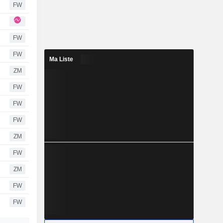
FW
FW
FW
Ma Liste
ZM
FW
FW
FW
ZM
FW
ZM
FW
FW