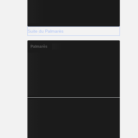
Suite du Palmarès
Palmarès