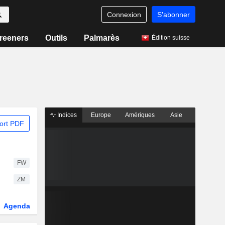
Connexion
S'abonner
reeners
Outils
Palmarès
Édition suisse
Indices
Europe
Amériques
Asie
ort PDF
FW
ZM
Agenda
Secteur
Dérivés
Fonds et ETFs