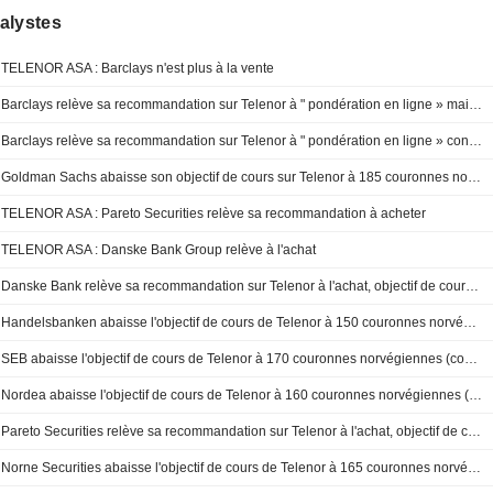
alystes
TELENOR ASA : Barclays n'est plus à la vente
Barclays relève sa recommandation sur Telenor à " pondération en ligne » mais abaisse son objectif de cours
Barclays relève sa recommandation sur Telenor à " pondération en ligne » contre " sous-pondérer », objectif de cours à 135 couronnes norvégiennes - BN
Goldman Sachs abaisse son objectif de cours sur Telenor à 185 couronnes norvégiennes (contre 210), maintient son conseil à l'achat - BN
TELENOR ASA : Pareto Securities relève sa recommandation à acheter
TELENOR ASA : Danske Bank Group relève à l'achat
Danske Bank relève sa recommandation sur Telenor à l'achat, objectif de cours à 157 couronnes norvégiennes - BN
Handelsbanken abaisse l'objectif de cours de Telenor à 150 couronnes norvégiennes (contre 168), maintient sa recommandation à l'achat - BN
SEB abaisse l'objectif de cours de Telenor à 170 couronnes norvégiennes (contre 175), maintient sa recommandation à l'achat
Nordea abaisse l'objectif de cours de Telenor à 160 couronnes norvégiennes (contre 174), maintient sa recommandation à l'achat
Pareto Securities relève sa recommandation sur Telenor à l'achat, objectif de cours à 150 couronnes norvégiennes
Norne Securities abaisse l'objectif de cours de Telenor à 165 couronnes norvégiennes (contre 180), maintient sa recommandation à l'achat - BN