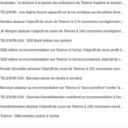
Analystes : la révision à la baisse des prévisions de Telenor fragilise le dossier d'investissement
TELENOR : une légère fissure apparaît sur le roc nordique au deuxième trimestre
Nordea abaisse l'objectif de cours de Telenor à 174 couronnes norvégiennes (contre 183), maintient sa recommandation à l'achat
JP Morgan abaisse l'objectif de cours de Telenor à 160 couronnes norvégiennes (170), maintient sa recommandation Neutre - BN
TELENOR ASA : SEB Bank relève son opinion
SEB relève sa recommandation sur Telenor à l'achat, l'objectif de cours porté à 175 couronnes norvégiennes
SEB relève sa recommandation sur Telenor à l'achat (conserver), objectif de cours à 175 couronnes norvégiennes (170)
Pareto Securities abaisse l'objectif de cours de Telenor à 155 couronnes norvégiennes (160) et réitère sa recommandation de conserver
TELENOR ASA : Barclays passe de neutre à vendeur
Barclays abaisse sa recommandation sur Telenor à "sous-pondérer" contre "pondération en ligne", objectif de cours à 140 couronnes norvégiennes - BN
TELENOR ASA : Svenska Handelsbanken maintient sa recommandation à l'achat
Handelsbanken abaisse l'objectif de cours de Telenor à 168 couronnes norvégiennes (contre 175), maintient sa recommandation à l'achat - BN
Telenor : Affärsvärlden passe à l'achat