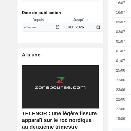
16/07
Date de publication
16/07
Depuis le
Jusqu'au
09/07
03/07
01/07
01/07
A la une
01/07
25/06
23/06
23/06
22/06
22/06
TELENOR : une légère fissure
15/06
apparaît sur le roc nordique
au deuxième trimestre