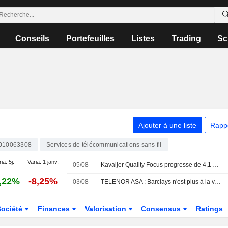
Conseils
Portefeuilles
Listes
Trading
Sc
Ajouter à une liste
Rapp
010063308
Services de télécommunications sans fil
ia. 5j.
Varia. 1 janv.
05/08
Kavaljer Quality Focus progresse de 4,1 % en juillet - solide saison de résultats et accélération des acquisitions
,22%
-8,25%
03/08
TELENOR ASA : Barclays n'est plus à la vente
Société
Finances
Valorisation
Consensus
Ratings