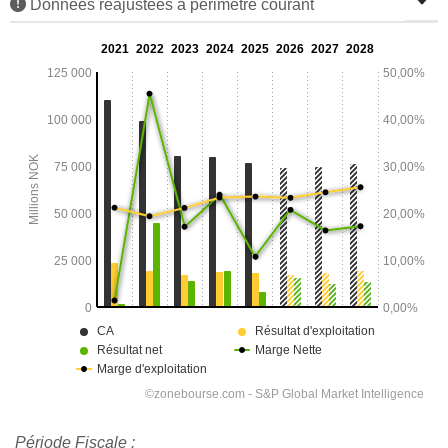
Données réajustées à périmètre courant
Période Fiscale :