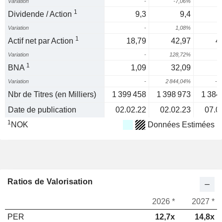
Variation
-
-7,06%
-
1
Dividende / Action
9,3
9,4
Variation
-
1,08%
1
Actif net par Action
18,79
42,97
4
Variation
-
128,72%
1
BNA
1,09
32,09
Variation
-
2 844,04%
-6
Nbr de Titres (en Milliers)
1 399 458
1 398 973
1 384
Date de publication
02.02.22
02.02.23
07.0
1
NOK
Données Estimées
Ratios de Valorisation
2026 *
2027 *
PER
12,7x
14,8x