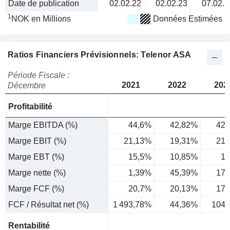
Date de publication
02.02.22
02.02.23
07.02.2
1
NOK en Millions
Données Estimées
Ratios Financiers Prévisionnels: Telenor ASA
Période Fiscale :
2021
2022
202
Décembre
Profitabilité
Marge EBITDA (%)
44,6%
42,82%
42,
Marge EBIT (%)
21,13%
19,31%
21,
Marge EBT (%)
15,5%
10,85%
1,
Marge nette (%)
1,39%
45,39%
17,
Marge FCF (%)
20,7%
20,13%
17,
FCF / Résultat net (%)
1 493,78%
44,36%
104,
Rentabilité