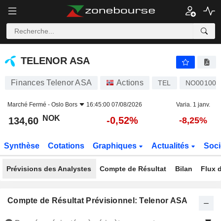
TELENOR ASA
134,60
kr
-0,52%
TELENOR ASA
Finances Telenor ASA
Actions
TEL
NO001006
Marché Fermé -
Oslo Bors
16:45:00 07/08/2026
Varia. 1 janv.
NOK
-0,52%
134,60
-8,25%
Synthèse
Cotations
Graphiques
Actualités
Soci
Prévisions des Analystes
Compte de Résultat
Bilan
Flux d
Compte de Résultat Prévisionnel: Telenor ASA