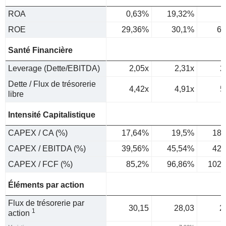
ROA
0,63%
19,32%
ROE
29,36%
30,1%
6,
Santé Financière
Leverage (Dette/EBITDA)
2,05x
2,31x
2
Dette / Flux de trésorerie
4,42x
4,91x
5
libre
Intensité Capitalistique
CAPEX / CA (%)
17,64%
19,5%
18,
CAPEX / EBITDA (%)
39,56%
45,54%
42,
CAPEX / FCF (%)
85,2%
96,86%
102,
Éléments par action
Flux de trésorerie par
30,15
28,03
2
1
action