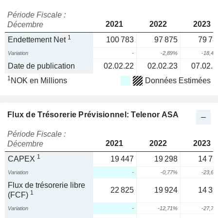
Période Fiscale :
2021
2022
2023
Décembre
1
Endettement Net
100 783
97 875
79 78
Variation
-
-2,89%
-18,4
Date de publication
02.02.22
02.02.23
07.02.2
1
NOK en Millions
Données Estimées
Flux de Trésorerie Prévisionnel: Telenor ASA
Période Fiscale :
2021
2022
2023
Décembre
1
CAPEX
19 447
19 298
14 72
Variation
-
-0,77%
-23,6
Flux de trésorerie libre
22 825
19 924
14 39
1
(FCF)
Variation
-
-12,71%
-27,7