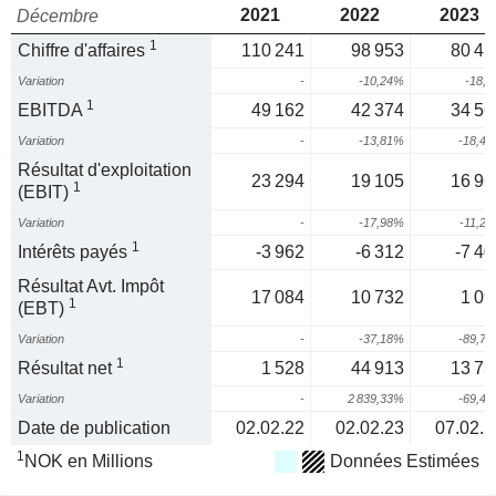
2021
2022
2023
Décembre
1
Chiffre d'affaires
110 241
98 953
80 45
Variation
-
-10,24%
-18,
1
EBITDA
49 162
42 374
34 56
Variation
-
-13,81%
-18,4
Résultat d'exploitation
23 294
19 105
16 96
1
(EBIT)
Variation
-
-17,98%
-11,2
1
Intérêts payés
-3 962
-6 312
-7 40
Résultat Avt. Impôt
17 084
10 732
1 09
1
(EBT)
Variation
-
-37,18%
-89,7
1
Résultat net
1 528
44 913
13 73
Variation
-
2 839,33%
-69,4
Date de publication
02.02.22
02.02.23
07.02.2
1
NOK en Millions
Données Estimées