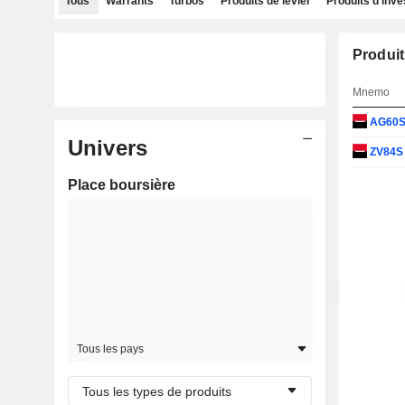
Tous
Warrants
Turbos
Produits de levier
Produits d'inv
Produit
Mnemo
AG60
Univers
ZV84
Place boursière
Tous les pays
Tous les types de produits