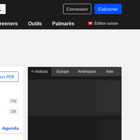
Connexion
S'abonner
reeners
Outils
Palmarès
Édition suisse
Indices
Europe
Amériques
Asie
ort PDF
FW
ZM
Agenda
Secteur
Dérivés
Fonds et ETFs