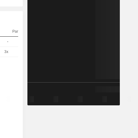
Parité
Cours
-
5
0,2480
EUR
3x
1
4,030
EUR