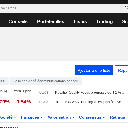
Conseils
Portefeuilles
Listes
Trading
Sc
Ajouter à une liste
Rapp
308
Services de télécommunications sans fil
ia. 5j.
Varia. 1 janv.
05/08
Kavaljer Quality Focus progresse de 4,1 % en juillet - solide saison de résultats et accélération des acquisitions
,70%
-9,54%
03/08
TELENOR ASA : Barclays n'est plus à la vente
Société
Finances
Valorisation
Consensus
Ratings