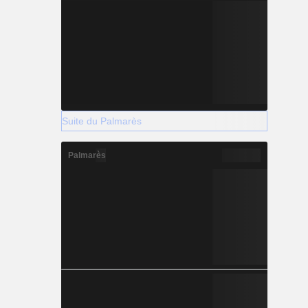
Suite du Palmarès
Palmarès