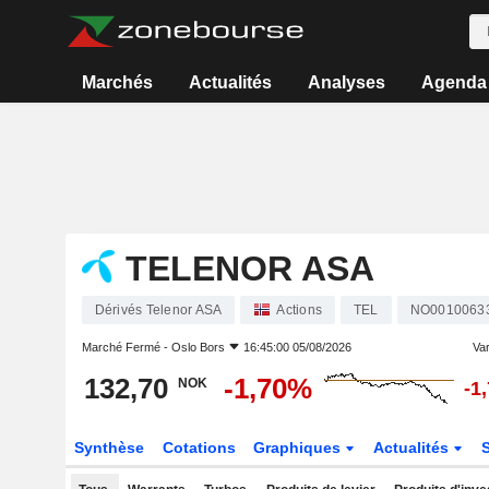
Marchés
Actualités
Analyses
Agenda
TELENOR ASA
Dérivés Telenor ASA
Actions
TEL
NO0010063
Marché Fermé -
Oslo Bors
16:45:00 05/08/2026
Var
132,70
-1,70%
NOK
-1
Synthèse
Cotations
Graphiques
Actualités