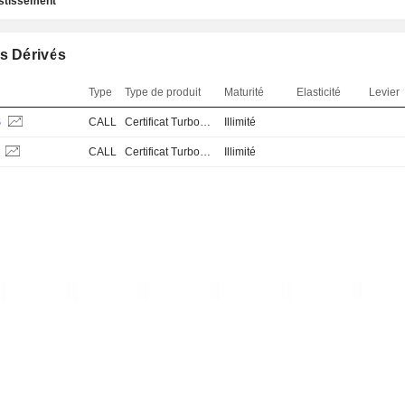
estissement
s Dérivés
Type
Type de produit
Maturité
Elasticité
Levier
S
CALL
Certificat Turbo Stop Loss
Illimité
S
CALL
Certificat Turbo Stop Loss
Illimité