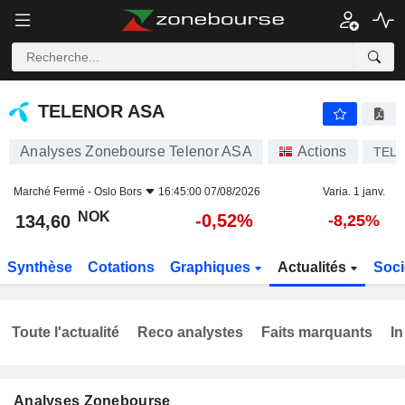
TELENOR ASA
134,60
kr
-0,52%
TELENOR ASA
Analyses Zonebourse Telenor ASA
Actions
TEL
Marché Fermé -
Oslo Bors
16:45:00 07/08/2026
Varia. 1 janv.
NOK
-0,52%
134,60
-8,25%
Synthèse
Cotations
Graphiques
Actualités
Soci
Toute l'actualité
Reco analystes
Faits marquants
In
Analyses Zonebourse