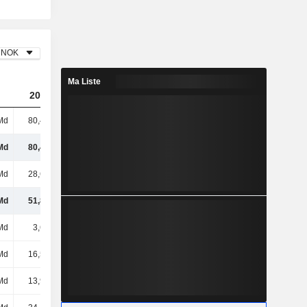
NOK
Ma Liste
2023
2024
2025
Md
80,45 Md
79,93 Md
76,55 Md
Md
80,45 Md
79,93 Md
76,55 Md
Md
28,62 Md
27,25 Md
26,59 Md
Md
51,83 Md
52,68 Md
49,96 Md
Md
3,65 Md
3,79 Md
3,25 Md
Md
16,54 Md
16,87 Md
16,31 Md
Md
13,97 Md
13,94 Md
12,24 Md