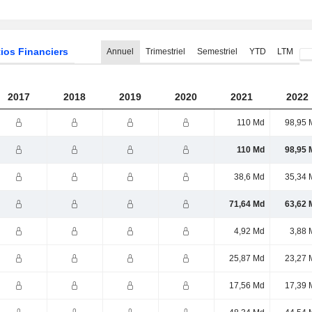
ios Financiers
Annuel
Trimestriel
Semestriel
YTD
LTM
2017
2018
2019
2020
2021
2022
110 Md
98,95 
110 Md
98,95 
38,6 Md
35,34 
71,64 Md
63,62 
4,92 Md
3,88 
25,87 Md
23,27 
17,56 Md
17,39 