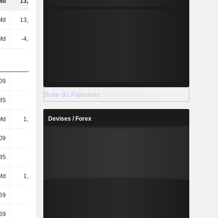
Md
13,73 Md
18,34 Md
7,03 Md
Md
13,73 Md
18,34 Md
7,03 Md
Md
-4,88 Md
18,6 Md
10,96 Md
09
9,9
13,32
5,14
Suite du Palmarès
85
-3,52
13,51
8,01
Devises / Forex
Md
1,39 Md
1,38 Md
1,37 Md
09
9,9
13,32
5,14
85
-3,52
13,51
8,01
Md
1,39 Md
1,38 Md
1,37 Md
69
3,17
6,41
6,62
69
3,17
6,41
6,62