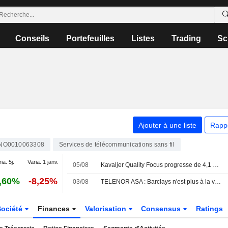
Conseils
Portefeuilles
Listes
Trading
Sc
Ajouter à une liste
Rapp
NO0010063308
Services de télécommunications sans fil
ia. 5j.
Varia. 1 janv.
05/08
Kavaljer Quality Focus progresse de 4,1 % en juillet - solide saison de résultats et accélération des acquisitions
,60%
-8,25%
03/08
TELENOR ASA : Barclays n'est plus à la vente
Société
Finances
Valorisation
Consensus
Ratings