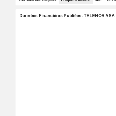
Prévisions des Analystes
Compte de Résultat
Bilan
Flux d
Données Financières Publiées: TELENOR ASA