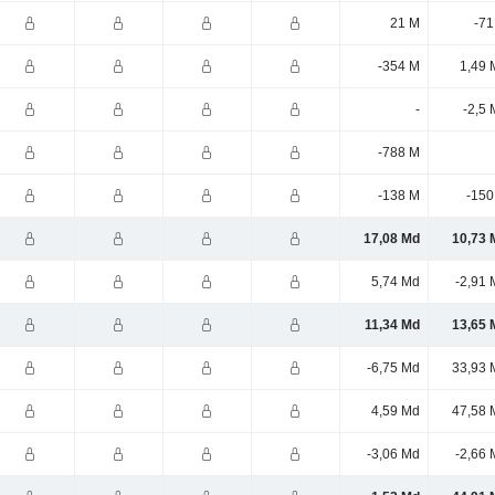
21 M
-71
-354 M
1,49 
-
-2,5
-788 M
-138 M
-150
17,08 Md
10,73 
5,74 Md
-2,91 
11,34 Md
13,65 
-6,75 Md
33,93 
4,59 Md
47,58 
-3,06 Md
-2,66 