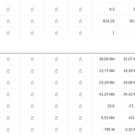
9,3
824,28
28,
1
38,08 Md
32,07 
23,73 Md
19,39 
23,29 Md
19,08 
41,24 Md
34,42 
33,6
-27
6,52 Md
411
-785 M
-3,32 