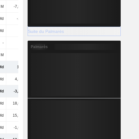
 M
-7,84 Md
6,61 Md
205 M
Md
-227 M
1,1 Md
312 M
 Md
-25 M
-73 M
-2 M
Suite du Palmarès
-
-
-
-
Palmarès
 M
-
-
-
Md
1,1 Md
24,09 Md
16,65 Md
Md
4,33 Md
3,72 Md
4,36 Md
Md
-3,24 Md
20,37 Md
12,29 Md
Md
18,62 Md
-260 M
-3,93 Md
Md
15,38 Md
20,11 Md
8,36 Md
Md
-1,65 Md
-1,77 Md
-1,33 Md