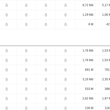
8,72 Md
5,17 
1,29 Md
1,06 
8 M
42
1,76 Md
1,53 
1,76 Md
1,53 
691 M
781
3,16 Md
2,35 
533 M
388
2,62 Md
1,97 
136 M
116