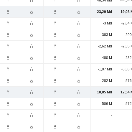
48,34 Md
44,54 
23,29 Md
19,08 
-3 Md
-2,64 
383 M
290
-2,62 Md
-2,35 
-480 M
-232
-1,07 Md
-3,38 
-282 M
-576
18,85 Md
12,54 
-506 M
-572
-
-