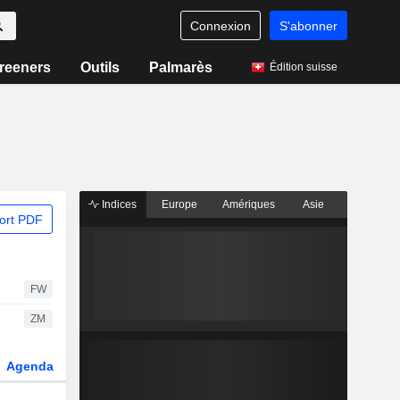
Connexion
S'abonner
reeners
Outils
Palmarès
Édition suisse
Indices
Europe
Amériques
Asie
ort PDF
FW
ZM
Agenda
Secteur
Dérivés
Fonds et ETFs