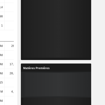
9,4
9,5
9,6
9,7
98
94,78
71,35
186,74
1
1
1
1
Md
26,5 Md
26,89 Md
26,83 Md
Md
18 Md
18,42 Md
18,57 Md
Md
17,67 Md
18,08 Md
18,15 Md
Matières Premières
Md
28,84 Md
29,38 Md
28,82 Md
,15
394,9
15,46
26,2
 M
4,18 Md
3,04 Md
3,38 Md
Md
153 M
679 M
980 M