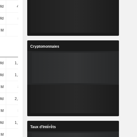
Md
4,4 Md
8,83 Md
9,06 Md
Md
895 M
886 M
806 M
 M
50 M
18 M
0
Cryptomonnaies
Md
1,31 Md
1,29 Md
1,26 Md
Md
1,31 Md
1,29 Md
1,26 Md
 M
821 M
849 M
871 M
Md
2,34 Md
2,49 Md
1,99 Md
 M
551 M
770 M
521 M
Md
1,79 Md
1,72 Md
1,47 Md
Taux d'Intérêts
 M
-
190 M
148 M