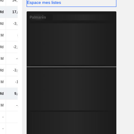
Md
34,16 Md
34,59 Md
31,8 Md
Espace mes listes
Md
17,67 Md
18,08 Md
18,15 Md
Palmarès
Md
-3,37 Md
-3,99 Md
-3,34 Md
 M
860 M
831 M
465 M
Md
-2,51 Md
-3,16 Md
-2,87 Md
 M
-631 M
206 M
1,62 Md
Md
-3,05 Md
-484 M
347 M
 M
-1,8 Md
2,32 Md
-625 M
Md
9,68 Md
16,96 Md
16,62 Md
 M
-497 M
-503 M
-484 M
-
-
-
-
-
-
-
-