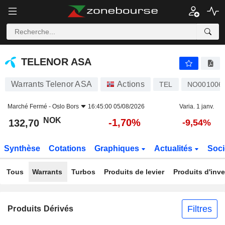
TELENOR ASA
132,70
kr
-1,70%
TELENOR ASA
Warrants Telenor ASA
Actions
TEL
NO001006
Marché Fermé -
Oslo Bors
16:45:00 05/08/2026
Varia. 1 janv.
NOK
-1,70%
132,70
-9,54%
Synthèse
Cotations
Graphiques
Actualités
Soci
Tous
Warrants
Turbos
Produits de levier
Produits d'inv
Filtres
Produits Dérivés