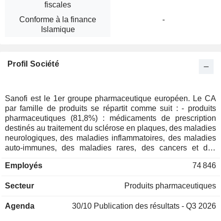
fiscales
Conforme à la finance
-
Islamique
Profil Société
Sanofi est le 1er groupe pharmaceutique européen. Le CA
par famille de produits se répartit comme suit : - produits
pharmaceutiques (81,8%) : médicaments de prescription
destinés au traitement du sclérose en plaques, des maladies
neurologiques, des maladies inflammatoires, des maladies
auto-immunes, des maladies rares, des cancers et des
maladies hématologiques rares ; - vaccins humains (18,2%)
Employés
74 846
: vaccins pédiatriques, vaccins contre la grippe, la méningite
et la poliomyélite, vaccins de rappel et vaccins destinés aux
Secteur
Produits pharmaceutiques
voyageurs et aux zones endémiques. A fin 2025, le groupe
dispose de 37 sites de production dans le monde. La
Agenda
30/10
Publication des résultats - Q3 2026
répartition géographique du CA est la suivante : France
(3,9%), Europe (17,1%), Etats-Unis (50,8%), Chine (6%) et