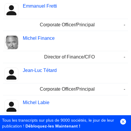
Emmanuel Fretti
Corporate Officer/Principal
-
Michel Finance
Director of Finance/CFO
-
Jean-Luc Tétard
Corporate Officer/Principal
-
Michel Labie
Tous les transcripts sur plus de 9000 sociétés, le jour de leur
Public Communications Contact
-
publication !
Débloquez-les Maintenant !
Corporate Officer/Principal
17/12/2009