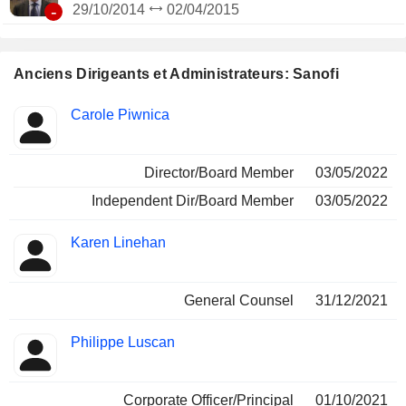
-
29/10/2014
02/04/2015
Anciens Dirigeants et Administrateurs: Sanofi
Fonctions
Carole Piwnica
Insider
occupées
Director/Board Member
03/05/2022
Independent Dir/Board Member
03/05/2022
Karen Linehan
General Counsel
31/12/2021
Philippe Luscan
Corporate Officer/Principal
01/10/2021