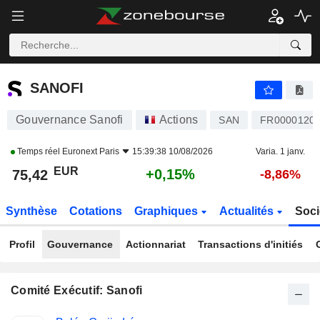
SANOFI
75,41
€
+0,13%
SANOFI
Gouvernance Sanofi
Actions
SAN
FR0000120
Temps réel
Euronext Paris
15:39:38 10/08/2026
Varia. 1 janv.
EUR
+0,15%
75,42
-8,86%
Synthèse
Cotations
Graphiques
Actualités
Soci
Profil
Gouvernance
Actionnariat
Transactions d'initiés
Comité Exécutif: Sanofi
Fonctions