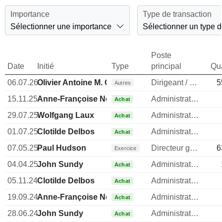
Importance
Type de transaction
Sélectionner une importance
Sélectionner un type d
Poste
Date
Initié
Type
principal
Qua
06.07.26
Olivier Antoine M. Charmeil
Dirigeant / cadre principal
5
Autres
15.11.25
Anne-Françoise Nesmes
Administrateur
Achat
29.07.25
Wolfgang Laux
Administrateur
Achat
01.07.25
Clotilde Delbos
Administrateur
Achat
07.05.25
Paul Hudson
Directeur general
6
Exercice
04.04.25
John Sundy
Administrateur
Achat
05.11.24
Clotilde Delbos
Administrateur
Achat
19.09.24
Anne-Françoise Nesmes
Administrateur
Achat
28.06.24
John Sundy
Administrateur
Achat