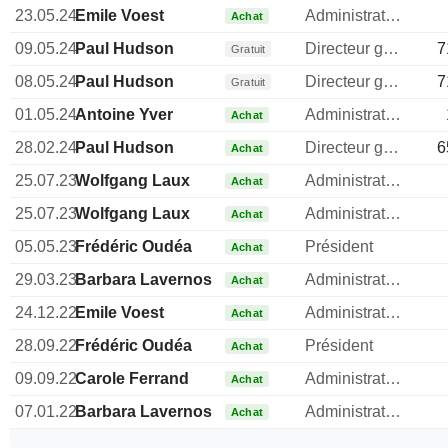
23.05.24
Emile Voest
Administrateur
Achat
09.05.24
Paul Hudson
Directeur general
7
Gratuit
08.05.24
Paul Hudson
Directeur general
7
Gratuit
01.05.24
Antoine Yver
Administrateur
Achat
28.02.24
Paul Hudson
Directeur general
6
Achat
25.07.23
Wolfgang Laux
Administrateur
Achat
25.07.23
Wolfgang Laux
Administrateur
Achat
05.05.23
Frédéric Oudéa
Président
Achat
29.03.23
Barbara Lavernos
Administrateur
Achat
24.12.22
Emile Voest
Administrateur
Achat
28.09.22
Frédéric Oudéa
Président
Achat
09.09.22
Carole Ferrand
Administrateur
Achat
07.01.22
Barbara Lavernos
Administrateur
Achat