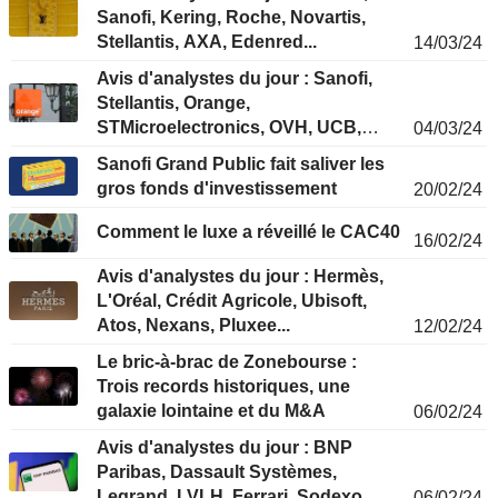
Sanofi, Kering, Roche, Novartis,
Stellantis, AXA, Edenred...
14/03/24
Avis d'analystes du jour : Sanofi,
Stellantis, Orange,
STMicroelectronics, OVH, UCB,
04/03/24
Valeo...
Sanofi Grand Public fait saliver les
gros fonds d'investissement
20/02/24
Comment le luxe a réveillé le CAC40
16/02/24
Avis d'analystes du jour : Hermès,
L'Oréal, Crédit Agricole, Ubisoft,
Atos, Nexans, Pluxee...
12/02/24
Le bric-à-brac de Zonebourse :
Trois records historiques, une
galaxie lointaine et du M&A
06/02/24
Avis d'analystes du jour : BNP
Paribas, Dassault Systèmes,
Legrand, LVLH, Ferrari, Sodexo,
06/02/24