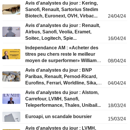
Avis d'analystes du jour : Kering,
Sanofi, Renault, Sartorius Stedim
Biotech, Euronext, OVH, Virbac...
24/04/24
Avis d'analystes du jour : Renault,
Airbus, Sanofi, Veolia, Eramet,
Soitec, Logitech, Spie...
16/04/24
Independance AM : «Acheter des
titres peu chers reste le meilleur
moyen de surperformer» William
08/04/24
Higgons, président et gérant
Avis d'analystes du jour : BNP
Paribas, Renault, Pernod-Ricard,
Eurofins, Ferrari, Worldline, Sika,
04/04/24
Elior...
Avis d'analystes du jour : Alstom,
Carrefour, LVMH, Sanofi,
Teleperformance, Thales, Unibail...
18/03/24
Euroapi, un scandale boursier
15/03/24
Avis d'analystes du jour : LVMH,