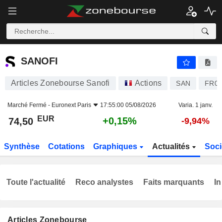
SANOFI
74,50
€
+0,15%
SANOFI
Articles Zonebourse Sanofi
Actions
SAN
FR00
Marché Fermé -
Euronext Paris
17:55:00 05/08/2026
Varia. 1 janv.
EUR
+0,15%
74,50
-9,94%
Synthèse
Cotations
Graphiques
Actualités
Soci
Toute l'actualité
Reco analystes
Faits marquants
In
Articles Zonebourse