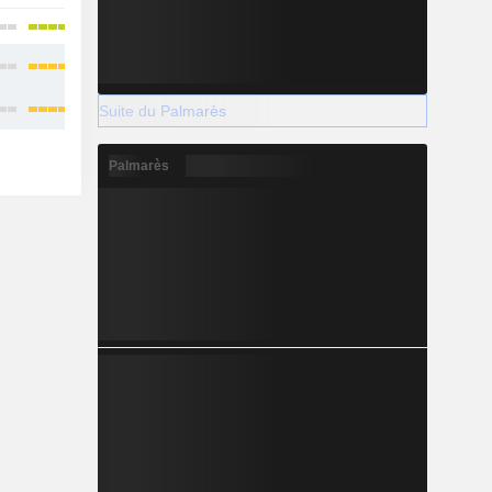
Suite du Palmarès
Palmarès