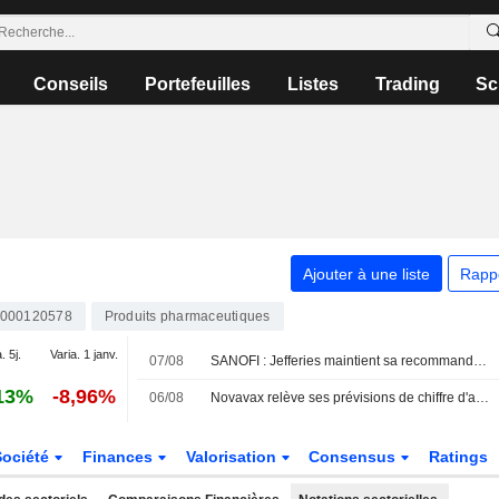
Conseils
Portefeuilles
Listes
Trading
Sc
Ajouter à une liste
Rapp
000120578
Produits pharmaceutiques
. 5j.
Varia. 1 janv.
07/08
SANOFI : Jefferies maintient sa recommandation à l'achat
13%
-8,96%
06/08
Novavax relève ses prévisions de chiffre d'affaires annuel, les accords de licence compensant la faible demande de vaccins
Société
Finances
Valorisation
Consensus
Ratings