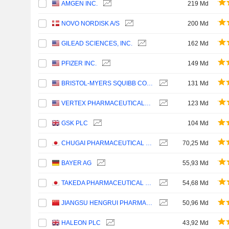
AMGEN INC.
219 Md
NOVO NORDISK A/S
200 Md
GILEAD SCIENCES, INC.
162 Md
PFIZER INC.
149 Md
BRISTOL-MYERS SQUIBB COMPANY
131 Md
VERTEX PHARMACEUTICALS INCORPORATED
123 Md
GSK PLC
104 Md
CHUGAI PHARMACEUTICAL CO., LTD.
70,25 Md
BAYER AG
55,93 Md
TAKEDA PHARMACEUTICAL COMPANY LIMITED
54,68 Md
JIANGSU HENGRUI PHARMACEUTICALS CO.,LTD
50,96 Md
HALEON PLC
43,92 Md