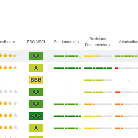
Révisions
vestisseur
ESG MSCI
Fondamentaux
Valorisatio
Fondamentaux
AA
A
BBB
-
-
-
AA
-
AA
AAA
A