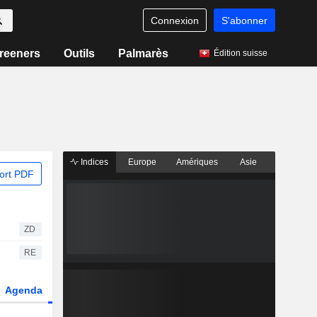
Connexion
S'abonner
reeners
Outils
Palmarès
Édition suisse
Indices
Europe
Amériques
Asie
ort PDF
ZD
RE
Agenda
Secteur
Dérivés
Fonds et ETFs