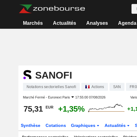
Marchés
Actualités
Analyses
Agenda
SANOFI
Notations sectorielles Sanofi
Actions
SAN
FR0
Marché Fermé -
Euronext Paris
17:55:00 07/08/2026
Varia
75,31
+1,35%
EUR
+1,
Synthèse
Cotations
Graphiques
Actualités