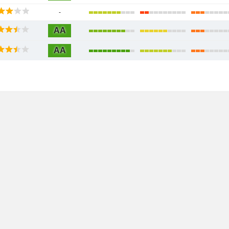
-
AA
AA