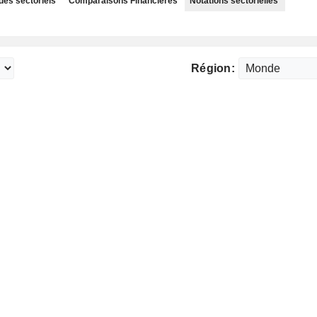
des sectoriels
Comparaisons Financières
Notations sectorielles
Région: