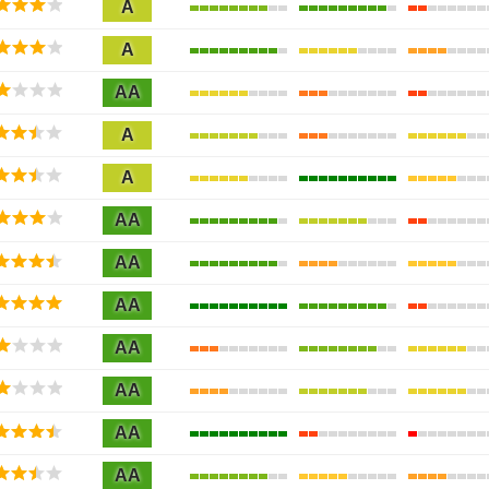
A
A
AA
A
A
AA
AA
AA
AA
AA
AA
AA