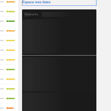
Espace mes listes
Palmarès