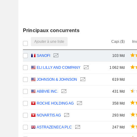
Principaux concurrents
Ajouter à une liste
Capi.($)
In
SANOFI
103 Md
ELI LILLY AND COMPANY
1 062 Md
JOHNSON & JOHNSON
619 Md
ABBVIE INC.
431 Md
ROCHE HOLDING AG
358 Md
NOVARTIS AG
293 Md
ASTRAZENECA PLC
247 Md