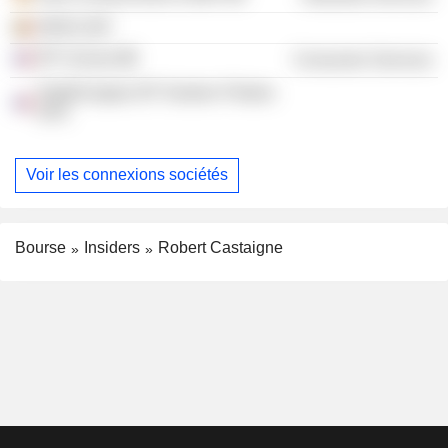
NPM-CNP
IFP School
Consumer Services
TotalEnergies EP Gestion Filiales
SAS
Voir les connexions sociétés
Bourse
Insiders
Robert Castaigne