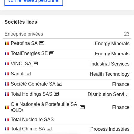
Voir le réseau personnel
Sociétés liées
Entreprise privées
23
Petrofina SA
Energy Minerals
TotalEnergies SE
Energy Minerals
VINCI SA
Industrial Services
Sanofi
Health Technology
Société Générale SA
Finance
Total Holdings SAS
Distribution Services
Cie Nationale à Portefeuille SA
Finance
/OLD/
Total Nucleaire SAS
Total Chimie SA
Process Industries