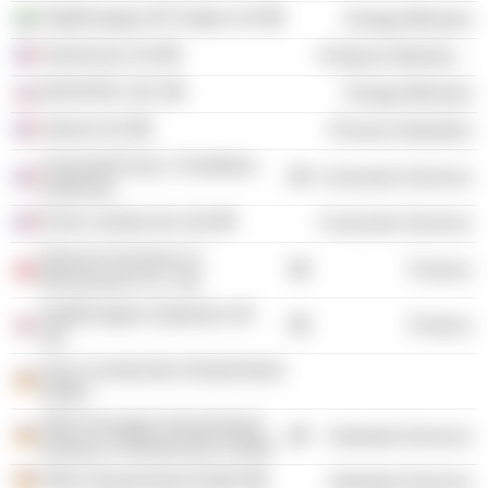
TotalEnergies EP Gabon SA
Energy Minerals
Hutchinson SA
Producer Manufacturing
NOVATEK JSC
Energy Minerals
Arkema SA
Process Industries
Université Paris 1 Panthéon-
Consumer Services
Sorbonne
École centrale de Lille
Consumer Services
Omnium Insurance &
Finance
Reinsurance Co. Ltd.
TotalEnergies Upstream UK
Finance
Ltd.
Vinci Construction Deutschland
GmbH
VINCI Energies Deutschland
Industrial Services
Industry & Infrastructure GmbH
VINCI Deutschland GmbH
Industrial Services