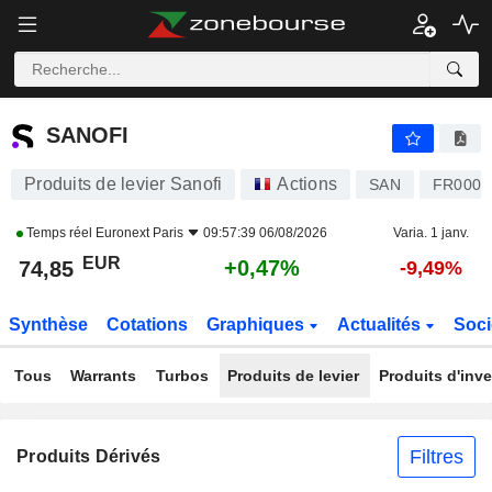
SANOFI
74,85
€
+0,47%
SANOFI
Produits de levier Sanofi
Actions
SAN
FR0000
Temps réel
Euronext Paris
09:57:39 06/08/2026
Varia. 1 janv.
EUR
+0,47%
74,85
-9,49%
Synthèse
Cotations
Graphiques
Actualités
Soci
Tous
Warrants
Turbos
Produits de levier
Produits d'inv
Filtres
Produits Dérivés