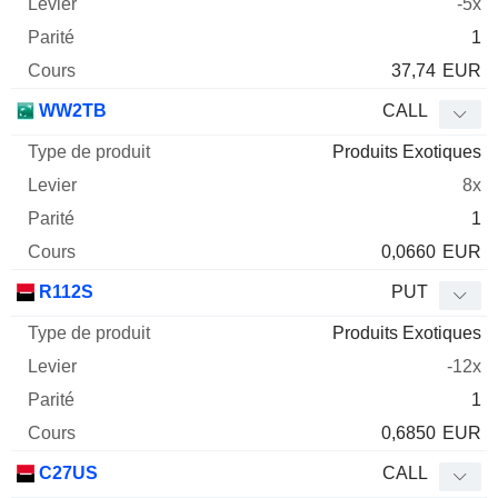
-5x
1
37,74
EUR
WW2TB
CALL
Produits Exotiques
8x
1
0,0660
EUR
R112S
PUT
Produits Exotiques
-12x
1
0,6850
EUR
C27US
CALL