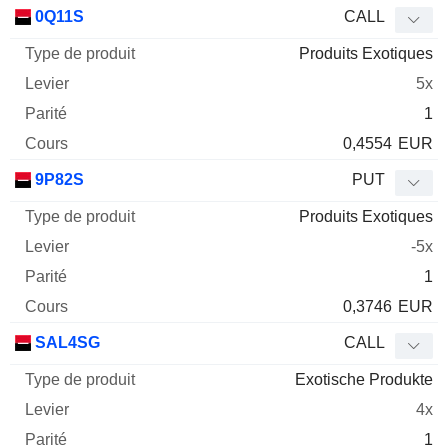
Type
0Q11S
CALL
de
Produits Exotiques
Mnemo
Type
produit
Levier
Parité
Cours
5x
1
0,4554
EUR
9P82S
PUT
Produits Exotiques
-5x
1
0,3746
EUR
SAL4SG
CALL
Exotische Produkte
4x
1