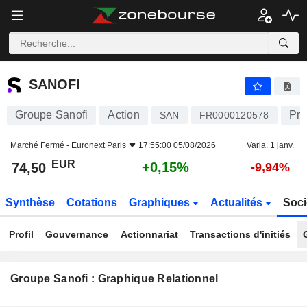
SANOFI
74,50
€
+0,15%
SANOFI
Groupe Sanofi
Action
Pro
SAN
FR0000120578
Marché Fermé -
Euronext Paris
17:55:00 05/08/2026
Varia. 1 janv.
EUR
+0,15%
74,50
-9,94%
Synthèse
Cotations
Graphiques
Actualités
Soci
Profil
Gouvernance
Actionnariat
Transactions d'initiés
Groupe Sanofi : Graphique Relationnel