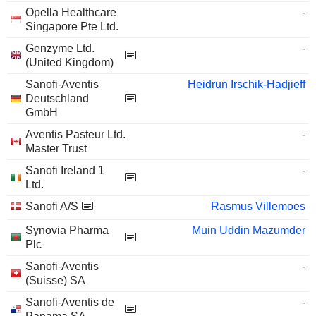
Opella Healthcare
-
Singapore Pte Ltd.
Genzyme Ltd.
-
(United Kingdom)
Sanofi-Aventis
Heidrun Irschik-Hadjieff
Deutschland
GmbH
Aventis Pasteur Ltd.
-
Master Trust
Sanofi Ireland 1
-
Ltd.
Sanofi A/S
Rasmus Villemoes
Synovia Pharma
Muin Uddin Mazumder
Plc
Sanofi-Aventis
-
(Suisse) SA
Sanofi-Aventis de
-