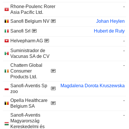
Rhone-Poulenc Rorer
-
Asia Pacific Ltd.
Sanofi Belgium NV
Johan Heylen
Sanofi Srl
Hubert de Ruty
Helvepharm AG
-
Suministrador de
-
Vacunas SA de CV
Chattem Global
-
Consumer
Products Ltd.
Sanofi-Aventis Sp
Magdalena Dorota Kruszewska
zoo
Opella Healthcare
-
Belgium SA
Sanofi-Aventis
-
Magyarország
Kereskedelmi és