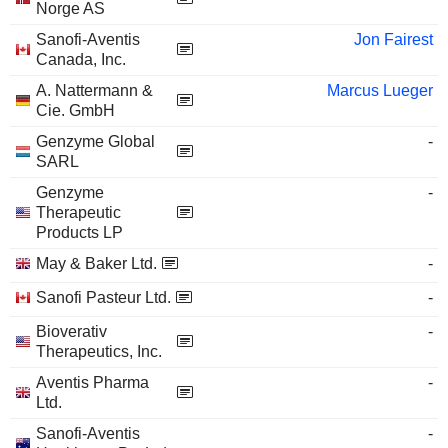
Norge AS
Sanofi-Aventis
Jon Fairest
Canada, Inc.
A. Nattermann &
Marcus Lueger
Cie. GmbH
Genzyme Global
-
SARL
Genzyme
-
Therapeutic
Products LP
May & Baker Ltd.
-
Sanofi Pasteur Ltd.
-
Bioverativ
-
Therapeutics, Inc.
Aventis Pharma
-
Ltd.
Sanofi-Aventis
-