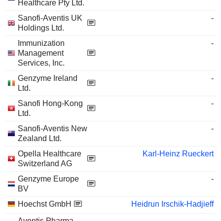
Healthcare Pty Ltd.
Sanofi-Aventis UK
-
Holdings Ltd.
Immunization
-
Management
Services, Inc.
Genzyme Ireland
-
Ltd.
Sanofi Hong-Kong
-
Ltd.
Sanofi-Aventis New
-
Zealand Ltd.
Opella Healthcare
Karl-Heinz Rueckert
Switzerland AG
Genzyme Europe
-
BV
Hoechst GmbH
Heidrun Irschik-Hadjieff
Aventis Pharma
-