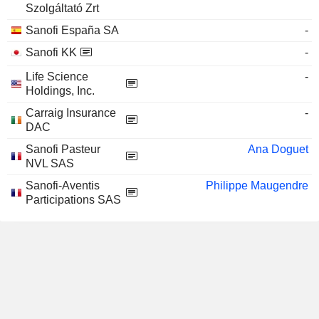
Szolgáltató Zrt
Sanofi España SA
-
Sanofi KK
-
Life Science
-
Holdings, Inc.
Carraig Insurance
-
DAC
Sanofi Pasteur
Ana Doguet
NVL SAS
Sanofi-Aventis
Philippe Maugendre
Participations SAS