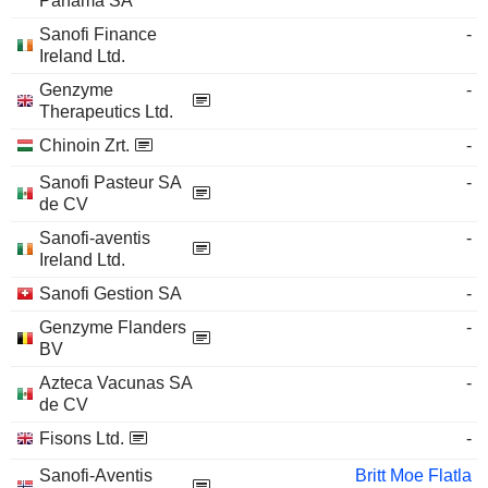
Panama SA
Sanofi Finance
-
Ireland Ltd.
Genzyme
-
Therapeutics Ltd.
Chinoin Zrt.
-
Sanofi Pasteur SA
-
de CV
Sanofi-aventis
-
Ireland Ltd.
Sanofi Gestion SA
-
Genzyme Flanders
-
BV
Azteca Vacunas SA
-
de CV
Fisons Ltd.
-
Sanofi-Aventis
Britt Moe Flatla