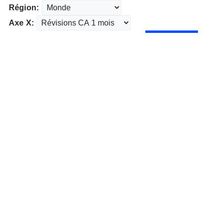
Région:
Axe X: