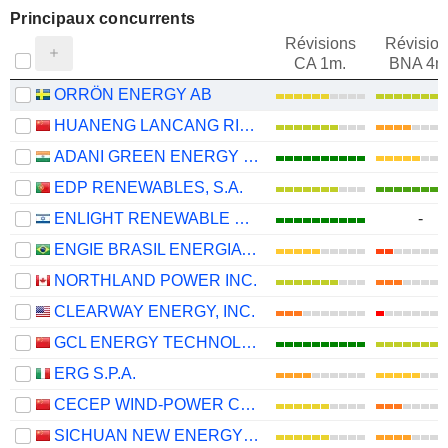
Principaux concurrents
Révisions
Révision
CA 1m.
BNA 4m
ORRÖN ENERGY AB
HUANENG LANCANG RIVER HYDROPOWER INC.
ADANI GREEN ENERGY LIMITED
EDP RENEWABLES, S.A.
ENLIGHT RENEWABLE ENERGY LTD
-
ENGIE BRASIL ENERGIA S.A.
NORTHLAND POWER INC.
CLEARWAY ENERGY, INC.
GCL ENERGY TECHNOLOGY CO.,LTD.
ERG S.P.A.
CECEP WIND-POWER CORPORATION CO.,LTD.
SICHUAN NEW ENERGY POWER COMPANY LIMITED