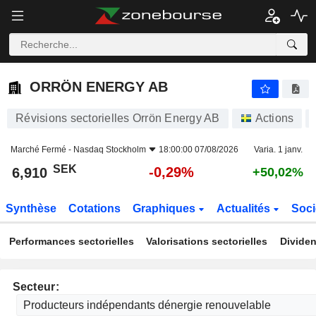
ORRÖN ENERGY AB
6,910
kr
-0,29%
ORRÖN ENERGY AB
Révisions sectorielles Orrön Energy AB
Actions
Marché Fermé -
Nasdaq Stockholm
18:00:00 07/08/2026
Varia. 1 janv.
SEK
-0,29%
6,910
+50,02%
Synthèse
Cotations
Graphiques
Actualités
Soci
Performances sectorielles
Valorisations sectorielles
Dividen
Secteur: