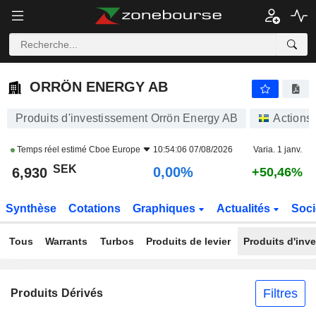
ORRÖN ENERGY AB
6,930
kr
0,00%
ORRÖN ENERGY AB
Produits d'investissement Orrön Energy AB
Actions
Temps réel estimé
Cboe Europe
10:54:06 07/08/2026
Varia. 1 janv.
SEK
0,00%
6,930
+50,46%
Synthèse
Cotations
Graphiques
Actualités
Soci
Tous
Warrants
Turbos
Produits de levier
Produits d'inv
Filtres
Produits Dérivés